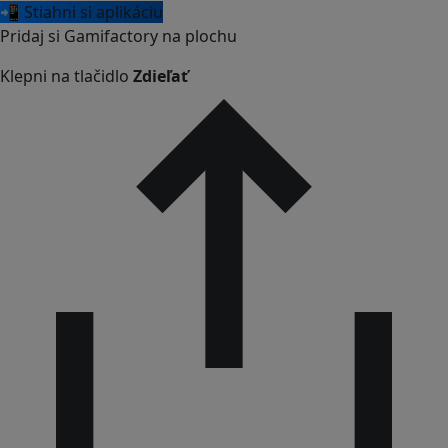
📲 Stiahni si aplikáciu
Pridaj si Gamifactory na plochu
Klepni na tlačidlo
Zdieľať