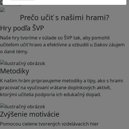
Ďalšie hry
Prečo učiť s
našimi hrami?
Hry podľa ŠVP
Naše hry tvoríme v súlade so ŠVP tak, aby pomohli
učiteľom učiť hravo a efektívne a vzbudili u žiakov záujem
o dané témy.
Metodiky
K našim hrám pripravujeme metodiky a tipy, ako s hrami
pracovať na vyučovaní vrátane doplnkových aktivít,
ktorými učitelia podporia ich edukačný dopad.
Zvýšenie motivácie
Pomocou cielene tvorených vzdelávacích hier