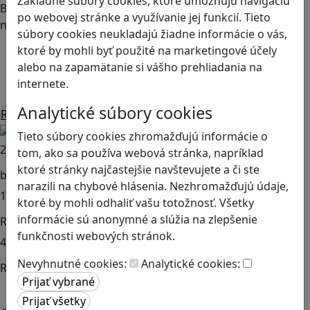
Základné súbory cookies, ktoré umožňujú navigáciu
Bezplatný prístup do nášho
Learning Hubu
, v ktorom
po webovej stránke a využívanie jej funkcií. Tieto
nájdete:
súbory cookies neukladajú žiadne informácie o vás,
ktoré by mohli byť použité na marketingové účely
Metodiky s doplnkovými aktivitami k našim hrám
alebo na zapamätanie si vášho prehliadania na
Vzdelávacie materiály a videá k učeniu hrou a
internete.
gamifikácii
Analytické súbory cookies
Registrujte sa
Tieto súbory cookies zhromažďujú informácie o
25+
tom, ako sa používa webová stránka, napríklad
ktoré stránky najčastejšie navštevujete a či ste
bezplatných vzdelávacích hier
narazili na chybové hlásenia. Nezhromažďujú údaje,
1000+
ktoré by mohli odhaliť vašu totožnosť. Všetky
informácie sú anonymné a slúžia na zlepšenie
Registrovaných učiteľov a učiteliek
funkčnosti webových stránok.
40+
Nevyhnutné cookies:
Analytické cookies:
Registrovaných škôl
Naše hry