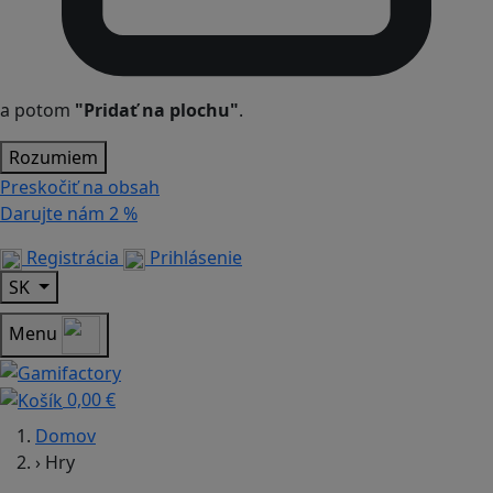
a potom
"Pridať na plochu"
.
Rozumiem
Preskočiť na obsah
Darujte nám
2 %
Registrácia
Prihlásenie
SK
Menu
0,00 €
Domov
›
Hry