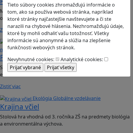
Romoji
Tieto súbory cookies zhromažďujú informácie o
Mobilná hra vhodná pre 2. ročník ZŠ a SŠ; predmety:
tom, ako sa používa webová stránka, napríklad
občianska náuka, etická výchova.
ktoré stránky najčastejšie navštevujete a či ste
narazili na chybové hlásenia. Nezhromažďujú údaje,
Zistiť viac
ktoré by mohli odhaliť vašu totožnosť. Všetky
informácie sú anonymné a slúžia na zlepšenie
Finančná gramotnosť
Logické
funkčnosti webových stránok.
myslenie
Finančné príšery
Nevyhnutné cookies:
Analytické cookies:
Spoločenská hra vhodná pre 2. stupeň ZŠ a SŠ; predmet:
ekonómia
Zistiť viac
Ekológia
Globálne vzdelávanie
Krajina včiel
Stolová hra vhodná od 3. ročníka ZŠ na predmety biológia
a environmentálna výchova.