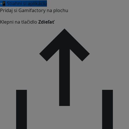
📲 Stiahni si aplikáciu
Pridaj si Gamifactory na plochu
Klepni na tlačidlo
Zdieľať