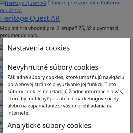
Čítanie s porozumením
Kultúrne
dedičstvo
Heritage Quest AR
Mobilná hra vhodná pre: 2. stupeň ZŠ, SŠ a gymnáziá;
predmet dejepis.
Nastavenia cookies
Zistiť viac
Kritické myslenie
Mediálna
Nevyhnutné súbory cookies
gramotnosť
Chicken Intelligence Agency
Základné súbory cookies, ktoré umožňujú navigáciu
po webovej stránke a využívanie jej funkcií. Tieto
Mobilná hra vhodná pre 2. stupeň ZŠ a SŠ; predmety:
súbory cookies neukladajú žiadne informácie o vás,
mediálna výchova, informatika
ktoré by mohli byť použité na marketingové účely
Zistiť viac
alebo na zapamätanie si vášho prehliadania na
internete.
Ľudské práva a tolerancia
Sociálne zručnosti a
kooperácia
Analytické súbory cookies
Romoji