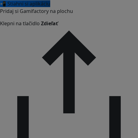
📲 Stiahni si aplikáciu
Pridaj si Gamifactory na plochu
Klepni na tlačidlo
Zdieľať