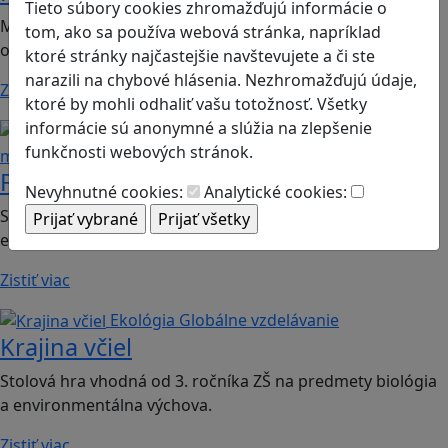
Tieto súbory cookies zhromažďujú informácie o
Mobilná hra vhodná pre 2. ročník ZŠ a SŠ; predmety:
tom, ako sa používa webová stránka, napríklad
občianska náuka, etická výchova.
ktoré stránky najčastejšie navštevujete a či ste
narazili na chybové hlásenia. Nezhromažďujú údaje,
Zistiť viac
ktoré by mohli odhaliť vašu totožnosť. Všetky
informácie sú anonymné a slúžia na zlepšenie
Finančná gramotnosť
Logické
funkčnosti webových stránok.
myslenie
Finančné príšery
Nevyhnutné cookies:
Analytické cookies:
Spoločenská hra vhodná pre 2. stupeň ZŠ a SŠ; predmet:
ekonómia
Zistiť viac
Ekológia
Globálne vzdelávanie
Krajina včiel
Stolová hra vhodná od 3. ročníka ZŠ na predmety biológia
a environmentálna výchova.
Zistiť viac