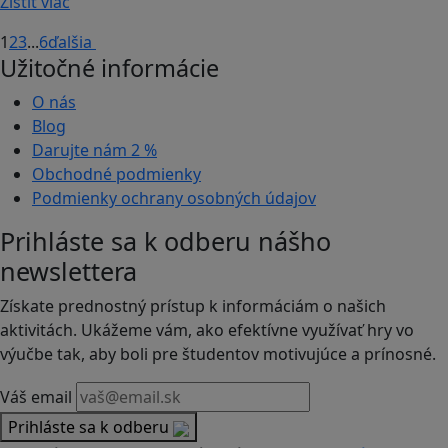
Zistiť viac
1
2
3
...
6
ďalšia
Užitočné informácie
O nás
Blog
Darujte nám
2 %
Obchodné podmienky
Podmienky ochrany osobných údajov
Prihláste sa k odberu nášho
newslettera
Získate prednostný prístup k informáciám o našich
aktivitách. Ukážeme vám, ako efektívne využívať hry vo
výučbe tak, aby boli pre študentov motivujúce a prínosné.
Váš email
Prihláste sa k odberu