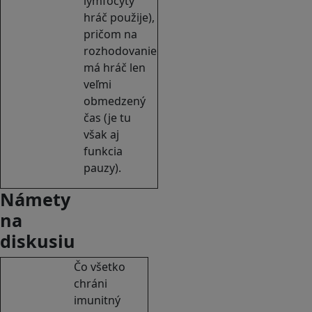
lymfocyty
hráč použije),
pričom na
rozhodovanie
má hráč len
veľmi
obmedzený
čas (je tu
však aj
funkcia
pauzy).
Námety
na
diskusiu
Čo všetko
chráni
imunitný