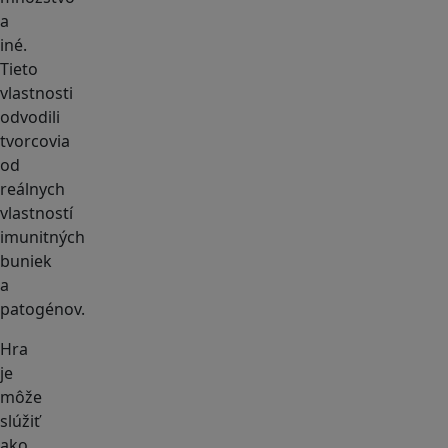
a
iné.
Tieto
vlastnosti
odvodili
tvorcovia
od
reálnych
vlastností
imunitných
buniek
a
patogénov.
Hra
je
môže
slúžiť
ako