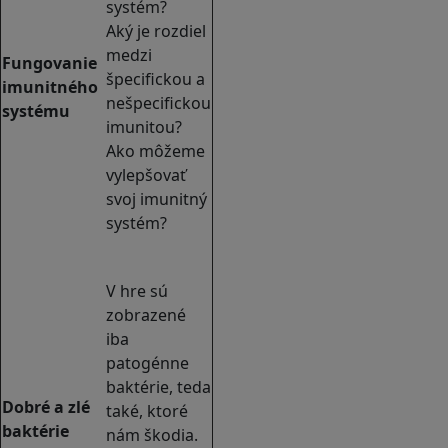
systém?
Aký je rozdiel
medzi
Fungovanie
špecifickou a
imunitného
nešpecifickou
systému
imunitou?
Ako môžeme
vylepšovať
svoj imunitný
systém?
V hre sú
zobrazené
iba
patogénne
baktérie, teda
Dobré a zlé
také, ktoré
baktérie
nám škodia.