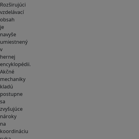
Rozširujúci
vzdelávací
obsah
je
navyše
umiestnený
v
hernej
encyklopédii.
Akčné
mechaniky
kladú
postupne
sa
zvyšujúce
nároky
na
koordináciu
ruka-