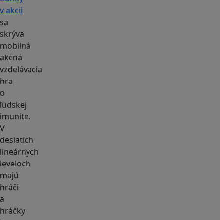
v akcii
sa
skrýva
mobilná
akčná
vzdelávacia
hra
o
ľudskej
imunite.
V
desiatich
lineárnych
leveloch
majú
hráči
a
hráčky