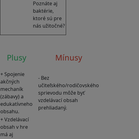
Poznáte aj
baktérie,
ktoré sú pre
nás užitočné?
Plusy
Mínusy
+ Spojenie
- Bez
akčných
učiteľského/rodičovského
mechaník
sprievodu môže byť
(zábavy) a
vzdelávací obsah
edukatívneho
prehliadaný.
obsahu.
+ Vzdelávací
obsah v hre
má aj