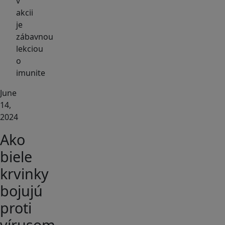
v
akcii
je
zábavnou
lekciou
o
imunite
June
14,
2024
Ako
biele
krvinky
bojujú
proti
vírusom