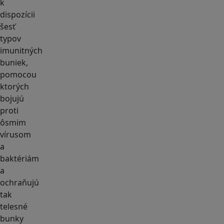
k
dispozícii
šesť
typov
imunitných
buniek,
pomocou
ktorých
bojujú
proti
ôsmim
vírusom
a
baktériám
a
ochraňujú
tak
telesné
bunky