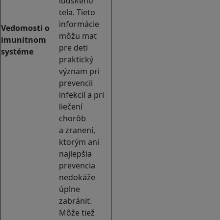
ľudského
tela. Tieto
informácie
Vedomosti o
môžu mať
imunitnom
pre deti
systéme
praktický
význam pri
prevencii
infekcií a pri
liečení
chorôb
a zranení,
ktorým ani
najlepšia
prevencia
nedokáže
úplne
zabrániť.
Môže tiež