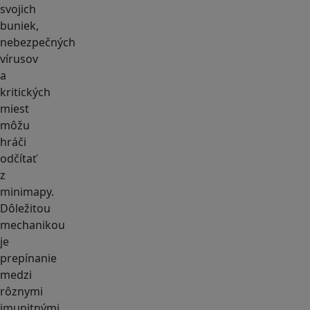
svojich
buniek,
nebezpečných
vírusov
a
kritických
miest
môžu
hráči
odčítať
z
minimapy.
Dôležitou
mechanikou
je
prepínanie
medzi
rôznymi
imunitnými