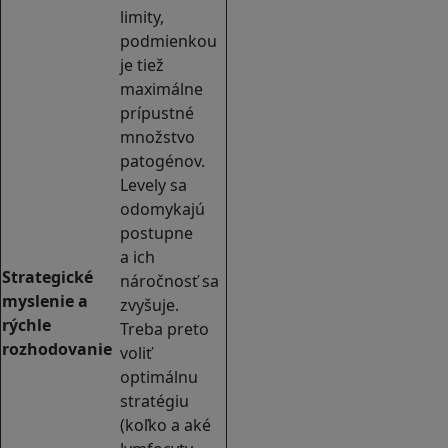
limity,
podmienkou
je tiež
maximálne
prípustné
množstvo
patogénov.
Levely sa
odomykajú
postupne
a ich
Strategické
náročnosť sa
myslenie a
zvyšuje.
rýchle
Treba preto
rozhodovanie
voliť
optimálnu
stratégiu
(koľko a aké