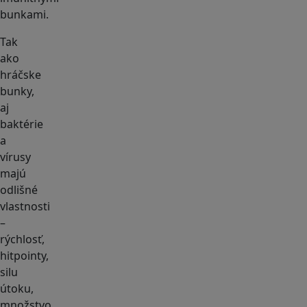
bunkami.
Tak
ako
hráčske
bunky,
aj
baktérie
a
vírusy
majú
odlišné
vlastnosti
–
rýchlosť,
hitpointy,
silu
útoku,
množstvo