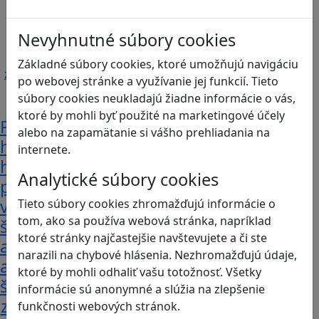
Nevyhnutné súbory cookies
Základné súbory cookies, ktoré umožňujú navigáciu
po webovej stránke a využívanie jej funkcií. Tieto
súbory cookies neukladajú žiadne informácie o vás,
ktoré by mohli byť použité na marketingové účely
Počítačové
alebo na zapamätanie si vášho prehliadania na
hry
internete.
hrajú
Analytické súbory cookies
prakticky
všetci
Tieto súbory cookies zhromažďujú informácie o
tom, ako sa používa webová stránka, napríklad
školáci
ktoré stránky najčastejšie navštevujete a či ste
a
narazili na chybové hlásenia. Nezhromažďujú údaje,
aj
ktoré by mohli odhaliť vašu totožnosť. Všetky
štyria
informácie sú anonymné a slúžia na zlepšenie
z
funkčnosti webových stránok.