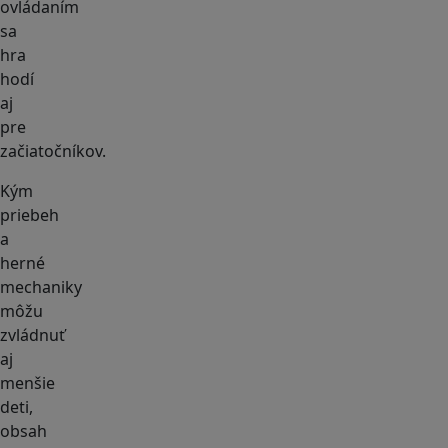
ovládaním
sa
hra
hodí
aj
pre
začiatočníkov.
Kým
priebeh
a
herné
mechaniky
môžu
zvládnuť
aj
menšie
deti,
obsah