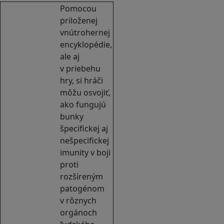
Pomocou
priloženej
vnútrohernej
encyklopédie,
ale aj
v priebehu
hry, si hráči
môžu osvojiť,
ako fungujú
bunky
špecifickej aj
nešpecifickej
imunity v boji
proti
rozšíreným
patogénom
v rôznych
orgánoch