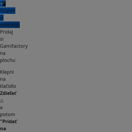
📲
Stiahni
si
aplikáciu
Pridaj
si
Gamifactory
na
plochu
Klepni
na
tlačidlo
Zdieľať
a
potom
"Pridať
na