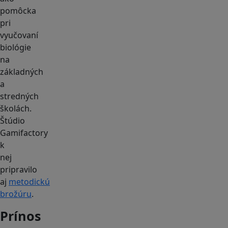
pomôcka
pri
vyučovaní
biológie
na
základných
a
stredných
školách.
Štúdio
Gamifactory
k
nej
pripravilo
aj
metodickú
brožúru
.
Prínos