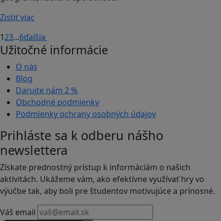
Zistiť viac
1
2
3
...
6
ďalšia
Užitočné informácie
O nás
Blog
Darujte nám
2 %
Obchodné podmienky
Podmienky ochrany osobných údajov
Prihláste sa k odberu nášho
newslettera
Získate prednostný prístup k informáciám o našich
aktivitách. Ukážeme vám, ako efektívne využívať hry vo
výučbe tak, aby boli pre študentov motivujúce a prínosné.
Váš email