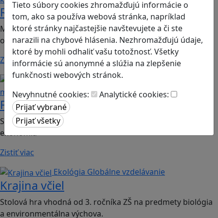
Tieto súbory cookies zhromažďujú informácie o
Romoji
tom, ako sa používa webová stránka, napríklad
ktoré stránky najčastejšie navštevujete a či ste
Mobilná hra vhodná pre 2. ročník ZŠ a SŠ; predmety:
narazili na chybové hlásenia. Nezhromažďujú údaje,
občianska náuka, etická výchova.
ktoré by mohli odhaliť vašu totožnosť. Všetky
Zistiť viac
informácie sú anonymné a slúžia na zlepšenie
funkčnosti webových stránok.
Finančná gramotnosť
Logické
myslenie
Nevyhnutné cookies:
Analytické cookies:
Finančné príšery
Spoločenská hra vhodná pre 2. stupeň ZŠ a SŠ; predmet:
ekonómia
Zistiť viac
Ekológia
Globálne vzdelávanie
Krajina včiel
Stolová hra vhodná od 3. ročníka ZŠ na predmety biológia
a environmentálna výchova.