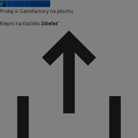
📲 Stiahni si aplikáciu
Pridaj si Gamifactory na plochu
Klepni na tlačidlo
Zdieľať