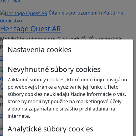
Zistiť viac
Čítanie s porozumením
Kultúrne
dedičstvo
Heritage Quest AR
Mobilná hra vhodná pre: 2. stupeň ZŠ, SŠ a gymnáziá;
predmet dejepis.
Nastavenia cookies
Zistiť viac
Nevyhnutné súbory cookies
Kritické myslenie
Mediálna
gramotnosť
Základné súbory cookies, ktoré umožňujú navigáciu
Chicken Intelligence Agency
po webovej stránke a využívanie jej funkcií. Tieto
súbory cookies neukladajú žiadne informácie o vás,
Mobilná hra vhodná pre 2. stupeň ZŠ a SŠ; predmety:
ktoré by mohli byť použité na marketingové účely
mediálna výchova, informatika
alebo na zapamätanie si vášho prehliadania na
Zistiť viac
internete.
Analytické súbory cookies
Ľudské práva a tolerancia
Sociálne zručnosti a
kooperácia