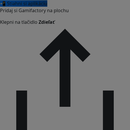
📲 Stiahni si aplikáciu
Pridaj si Gamifactory na plochu
Klepni na tlačidlo
Zdieľať