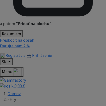
a potom
"Pridať na plochu"
.
Rozumiem
Preskočiť na obsah
Darujte nám
2 %
Registrácia
Prihlásenie
SK
Menu
0,00 €
Domov
›
Hry