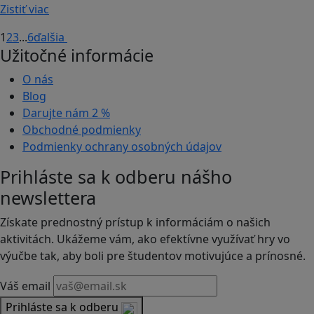
Zistiť viac
1
2
3
...
6
ďalšia
Užitočné informácie
O nás
Blog
Darujte nám
2 %
Obchodné podmienky
Podmienky ochrany osobných údajov
Prihláste sa k odberu nášho
newslettera
Získate prednostný prístup k informáciám o našich
aktivitách. Ukážeme vám, ako efektívne využívať hry vo
výučbe tak, aby boli pre študentov motivujúce a prínosné.
Váš email
Prihláste sa k odberu