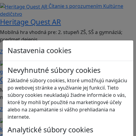
Čítanie s porozumením
Kultúrne
dedičstvo
Heritage Quest AR
Mobilná hra vhodná pre: 2. stupeň ZŠ, SŠ a gymnáziá;
predmet dejepis.
Nastavenia cookies
Zistiť viac
Kritické myslenie
Mediálna
Nevyhnutné súbory cookies
gramotnosť
Chicken Intelligence Agency
Základné súbory cookies, ktoré umožňujú navigáciu
po webovej stránke a využívanie jej funkcií. Tieto
Mobilná hra vhodná pre 2. stupeň ZŠ a SŠ; predmety:
súbory cookies neukladajú žiadne informácie o vás,
mediálna výchova, informatika
ktoré by mohli byť použité na marketingové účely
Zistiť viac
alebo na zapamätanie si vášho prehliadania na
internete.
Ľudské práva a tolerancia
Sociálne zručnosti a
Analytické súbory cookies
kooperácia