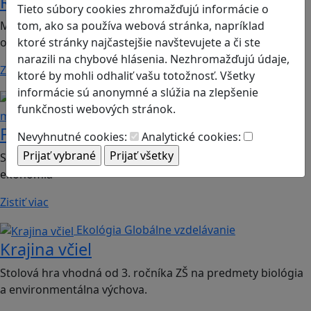
Romoji
Tieto súbory cookies zhromažďujú informácie o
tom, ako sa používa webová stránka, napríklad
Mobilná hra vhodná pre 2. ročník ZŠ a SŠ; predmety:
ktoré stránky najčastejšie navštevujete a či ste
občianska náuka, etická výchova.
narazili na chybové hlásenia. Nezhromažďujú údaje,
Zistiť viac
ktoré by mohli odhaliť vašu totožnosť. Všetky
informácie sú anonymné a slúžia na zlepšenie
Finančná gramotnosť
Logické
funkčnosti webových stránok.
myslenie
Finančné príšery
Nevyhnutné cookies:
Analytické cookies:
Spoločenská hra vhodná pre 2. stupeň ZŠ a SŠ; predmet:
ekonómia
Zistiť viac
Ekológia
Globálne vzdelávanie
Krajina včiel
Stolová hra vhodná od 3. ročníka ZŠ na predmety biológia
a environmentálna výchova.