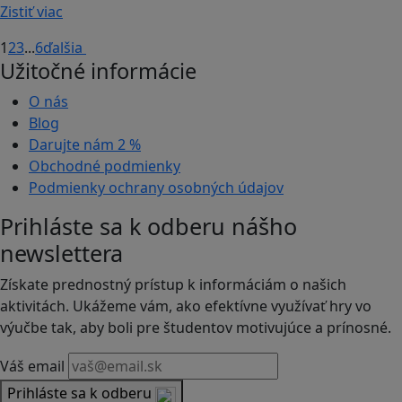
Zistiť viac
1
2
3
...
6
ďalšia
Užitočné informácie
O nás
Blog
Darujte nám
2 %
Obchodné podmienky
Podmienky ochrany osobných údajov
Prihláste sa k odberu nášho
newslettera
Získate prednostný prístup k informáciám o našich
aktivitách. Ukážeme vám, ako efektívne využívať hry vo
výučbe tak, aby boli pre študentov motivujúce a prínosné.
Váš email
Prihláste sa k odberu