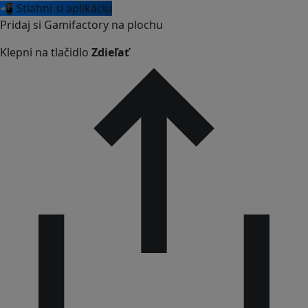
📲 Stiahni si aplikáciu
Pridaj si Gamifactory na plochu
Klepni na tlačidlo
Zdieľať