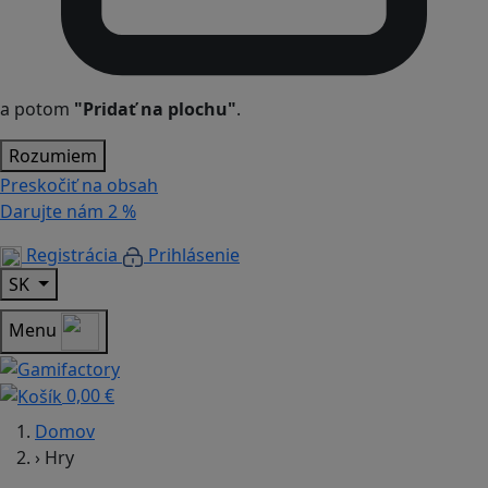
a potom
"Pridať na plochu"
.
Rozumiem
Preskočiť na obsah
Darujte nám
2 %
Registrácia
Prihlásenie
SK
Menu
0,00 €
Domov
›
Hry