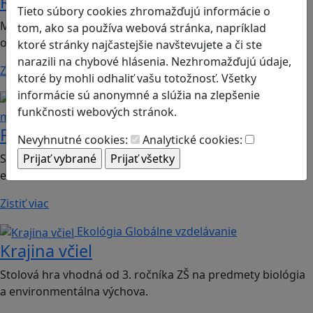
Romoji
Tieto súbory cookies zhromažďujú informácie o
Mobilná hra vhodná pre 2. ročník ZŠ a SŠ; predmety:
tom, ako sa používa webová stránka, napríklad
občianska náuka, etická výchova.
ktoré stránky najčastejšie navštevujete a či ste
narazili na chybové hlásenia. Nezhromažďujú údaje,
Zistiť viac
ktoré by mohli odhaliť vašu totožnosť. Všetky
informácie sú anonymné a slúžia na zlepšenie
Finančná gramotnosť
Logické
funkčnosti webových stránok.
myslenie
Finančné príšery
Nevyhnutné cookies:
Analytické cookies:
Spoločenská hra vhodná pre 2. stupeň ZŠ a SŠ; predmet:
ekonómia
Zistiť viac
Ekológia
Globálne vzdelávanie
Krajina včiel
Stolová hra vhodná od 3. ročníka ZŠ na predmety biológia
a environmentálna výchova.