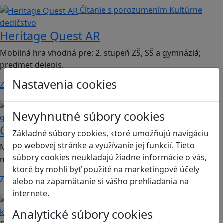
Čítanie s porozumením
Kultúrne
dedičstvo
Heritage Quest AR
Mobilná hra vhodná pre: 2. stupeň ZŠ, SŠ a gymnáziá;
predmet dejepis.
Nastavenia cookies
Zistiť viac
Kritické myslenie
Mediálna
Nevyhnutné súbory cookies
gramotnosť
Chicken Intelligence Agency
Základné súbory cookies, ktoré umožňujú navigáciu
po webovej stránke a využívanie jej funkcií. Tieto
Mobilná hra vhodná pre 2. stupeň ZŠ a SŠ; predmety:
súbory cookies neukladajú žiadne informácie o vás,
mediálna výchova, informatika
ktoré by mohli byť použité na marketingové účely
Zistiť viac
alebo na zapamätanie si vášho prehliadania na
internete.
Ľudské práva a tolerancia
Sociálne zručnosti a
Analytické súbory cookies
kooperácia