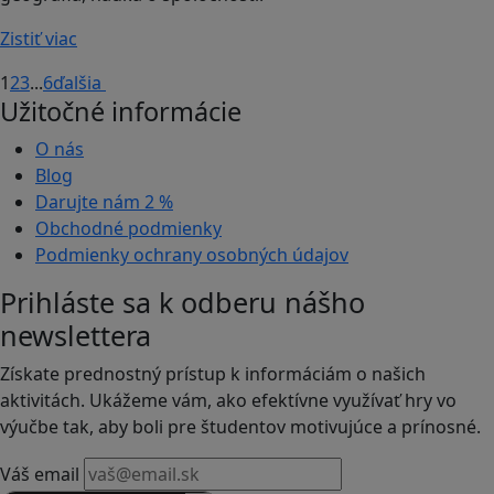
Zistiť viac
1
2
3
...
6
ďalšia
Užitočné informácie
O nás
Blog
Darujte nám
2 %
Obchodné podmienky
Podmienky ochrany osobných údajov
Prihláste sa k odberu nášho
newslettera
Získate prednostný prístup k informáciám o našich
aktivitách. Ukážeme vám, ako efektívne využívať hry vo
výučbe tak, aby boli pre študentov motivujúce a prínosné.
Váš email