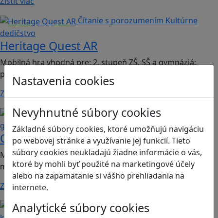
Zistiť viac
Čítanie s porozumením
Kultúrne
dedičstvo
Heritage Quest AR
Mobilná hra vhodná pre: 2. stupeň ZŠ, SŠ a gymnáziá;
predmet dejepis.
Nastavenia cookies
Zistiť viac
Nevyhnutné súbory cookies
Kritické myslenie
Mediálna
gramotnosť
Základné súbory cookies, ktoré umožňujú navigáciu
Chicken Intelligence Agency
po webovej stránke a využívanie jej funkcií. Tieto
súbory cookies neukladajú žiadne informácie o vás,
Mobilná hra vhodná pre 2. stupeň ZŠ a SŠ; predmety:
ktoré by mohli byť použité na marketingové účely
mediálna výchova, informatika
alebo na zapamätanie si vášho prehliadania na
Zistiť viac
internete.
Analytické súbory cookies
Ľudské práva a tolerancia
Sociálne zručnosti a
kooperácia