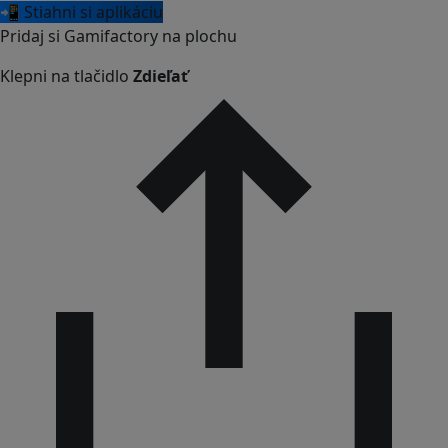
📲 Stiahni si aplikáciu
Pridaj si Gamifactory na plochu
Klepni na tlačidlo
Zdieľať