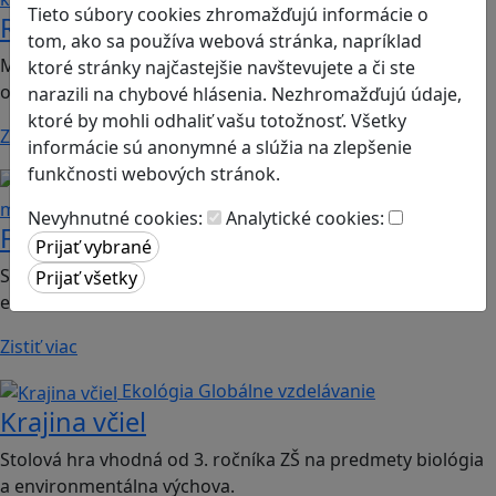
Tieto súbory cookies zhromažďujú informácie o
Romoji
tom, ako sa používa webová stránka, napríklad
Mobilná hra vhodná pre 2. ročník ZŠ a SŠ; predmety:
ktoré stránky najčastejšie navštevujete a či ste
občianska náuka, etická výchova.
narazili na chybové hlásenia. Nezhromažďujú údaje,
ktoré by mohli odhaliť vašu totožnosť. Všetky
Zistiť viac
informácie sú anonymné a slúžia na zlepšenie
funkčnosti webových stránok.
Finančná gramotnosť
Logické
myslenie
Nevyhnutné cookies:
Analytické cookies:
Finančné príšery
Spoločenská hra vhodná pre 2. stupeň ZŠ a SŠ; predmet:
ekonómia
Zistiť viac
Ekológia
Globálne vzdelávanie
Krajina včiel
Stolová hra vhodná od 3. ročníka ZŠ na predmety biológia
a environmentálna výchova.