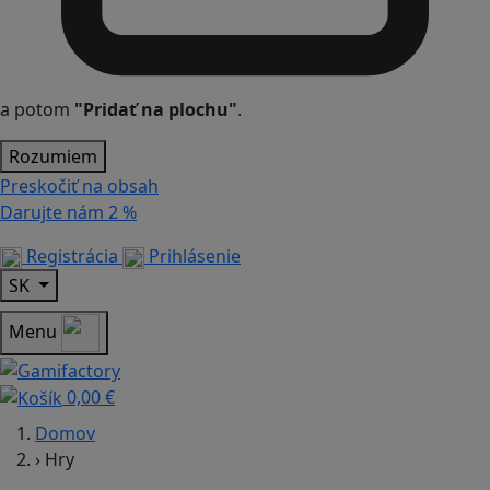
a potom
"Pridať na plochu"
.
Rozumiem
Preskočiť na obsah
Darujte nám
2 %
Registrácia
Prihlásenie
SK
Menu
0,00 €
Domov
›
Hry