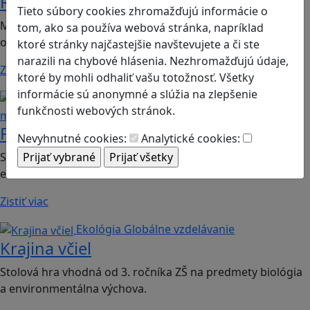
Romoji
Tieto súbory cookies zhromažďujú informácie o
Mobilná hra vhodná pre 2. ročník ZŠ a SŠ; predmety:
tom, ako sa používa webová stránka, napríklad
občianska náuka, etická výchova.
ktoré stránky najčastejšie navštevujete a či ste
narazili na chybové hlásenia. Nezhromažďujú údaje,
Zistiť viac
ktoré by mohli odhaliť vašu totožnosť. Všetky
informácie sú anonymné a slúžia na zlepšenie
Finančná gramotnosť
Logické
funkčnosti webových stránok.
myslenie
Finančné príšery
Nevyhnutné cookies:
Analytické cookies:
Spoločenská hra vhodná pre 2. stupeň ZŠ a SŠ; predmet:
ekonómia
Zistiť viac
Ekológia
Globálne vzdelávanie
Krajina včiel
Stolová hra vhodná od 3. ročníka ZŠ na predmety biológia
a environmentálna výchova.