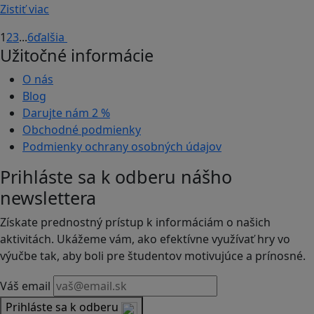
Zistiť viac
1
2
3
...
6
ďalšia
Užitočné informácie
O nás
Blog
Darujte nám
2 %
Obchodné podmienky
Podmienky ochrany osobných údajov
Prihláste sa k odberu nášho
newslettera
Získate prednostný prístup k informáciám o našich
aktivitách. Ukážeme vám, ako efektívne využívať hry vo
výučbe tak, aby boli pre študentov motivujúce a prínosné.
Váš email
Prihláste sa k odberu