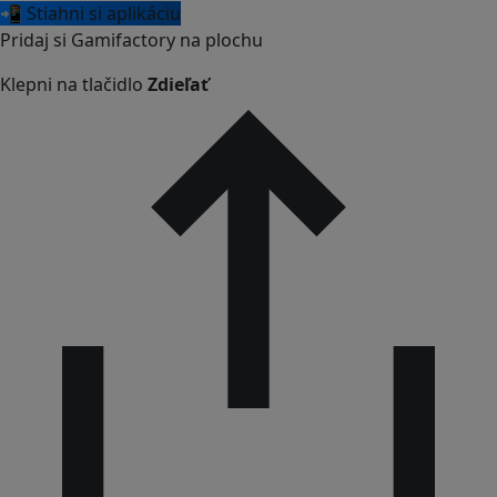
📲 Stiahni si aplikáciu
Pridaj si Gamifactory na plochu
Klepni na tlačidlo
Zdieľať