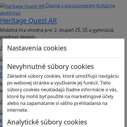
Čítanie s porozumením
Kultúrne
dedičstvo
Heritage Quest AR
Mobilná hra vhodná pre: 2. stupeň ZŠ, SŠ a gymnáziá;
predmet dejepis.
Nastavenia cookies
Zistiť viac
Kritické myslenie
Mediálna
Nevyhnutné súbory cookies
gramotnosť
Chicken Intelligence Agency
Základné súbory cookies, ktoré umožňujú navigáciu
po webovej stránke a využívanie jej funkcií. Tieto
Mobilná hra vhodná pre 2. stupeň ZŠ a SŠ; predmety:
súbory cookies neukladajú žiadne informácie o vás,
mediálna výchova, informatika
ktoré by mohli byť použité na marketingové účely
Zistiť viac
alebo na zapamätanie si vášho prehliadania na
internete.
Ľudské práva a tolerancia
Sociálne zručnosti a
Analytické súbory cookies
kooperácia