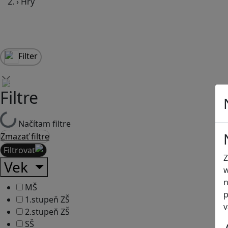
›
Hry
Filter
Filtre
Načítam filtre
Zmazať filtre
Filtrovať
Z
Vek
w
n
MŠ
p
1.stupeň ZŠ
v
2.stupeň ZŠ
SŠ