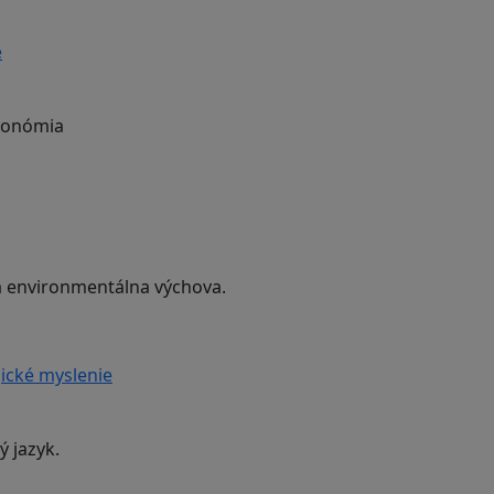
e
ekonómia
 a environmentálna výchova.
ické myslenie
ý jazyk.