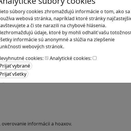
Analytické súbory cookies
ieto súbory cookies zhromažďujú informácie o tom, ako sa
oužíva webová stránka, napríklad ktoré stránky najčastejši
avštevujete a či ste narazili na chybové hlásenia.
ezhromažďujú údaje, ktoré by mohli odhaliť vašu totožnosť
šetky informácie sú anonymné a slúžia na zlepšenie
unkčnosti webových stránok.
evyhnutné cookies:
Analytické cookies:
a
is, občianska náuka.
, overovanie informácii a hoaxov.