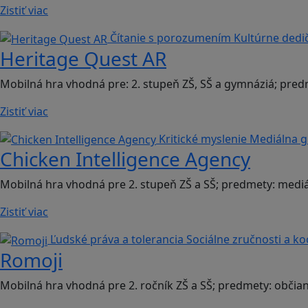
Zistiť viac
Čítanie s porozumením
Kultúrne dedi
Heritage Quest AR
Mobilná hra vhodná pre: 2. stupeň ZŠ, SŠ a gymnáziá; pred
Zistiť viac
Kritické myslenie
Mediálna 
Chicken Intelligence Agency
Mobilná hra vhodná pre 2. stupeň ZŠ a SŠ; predmety: mediá
Zistiť viac
Ľudské práva a tolerancia
Sociálne zručnosti a k
Romoji
Mobilná hra vhodná pre 2. ročník ZŠ a SŠ; predmety: občia