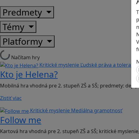
Predmety
T
p
Témy
n
N
Platformy
V
f
Načítam hry
N
Kritické myslenie
Ľudské práva a toleranci
Kto je Helena?
Mobilná hra vhodná pre 2. stupeň ZŠ a SŠ; predmety: dejep
Zistiť viac
Kritické myslenie
Mediálna gramotnosť
Follow me
Kartová hra vhodná pre 2. stupeň ZŠ a SŠ; kritické myslenie