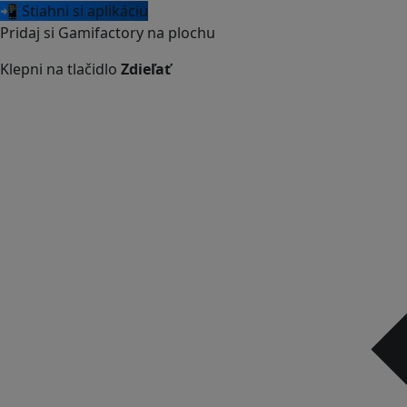
📲 Stiahni si aplikáciu
Pridaj si Gamifactory na plochu
Klepni na tlačidlo
Zdieľať