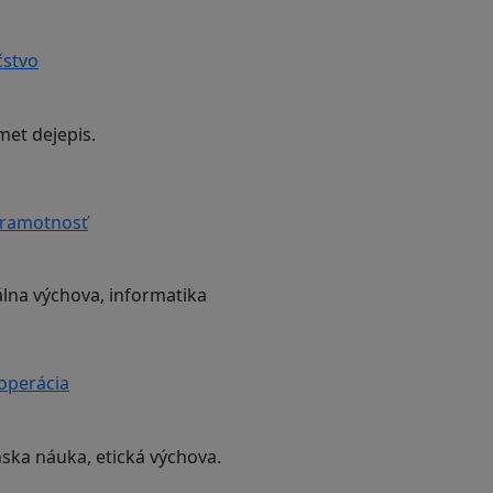
čstvo
met dejepis.
gramotnosť
lna výchova, informatika
ooperácia
nska náuka, etická výchova.