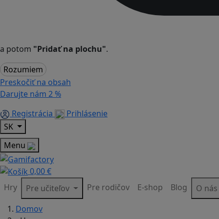
a potom
"Pridať na plochu"
.
Rozumiem
Preskočiť na obsah
Darujte nám
2 %
Registrácia
Prihlásenie
SK
Menu
0,00 €
Hry
Pre rodičov
E-shop
Blog
Pre učiteľov
O ná
Domov