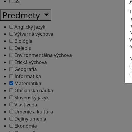
SŠ
T
Predmety
p
n
Anglický jazyk
N
Výtvarná výchova
V
Biológia
f
Dejepis
Environmentálna výchova
N
Etická výchova
Geografia
Informatika
Matematika
Občianska náuka
Slovenský jazyk
Vlastiveda
Umenie a kultúra
Dejiny umenia
Ekonómia