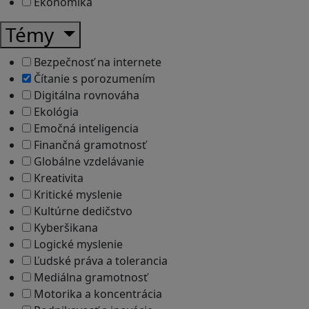
Ekonomika
Témy
Bezpečnosť na internete
Čítanie s porozumením
Digitálna rovnováha
Ekológia
Emočná inteligencia
Finančná gramotnosť
Globálne vzdelávanie
Kreativita
Kritické myslenie
Kultúrne dedičstvo
Kyberšikana
Logické myslenie
Ľudské práva a tolerancia
Mediálna gramotnosť
Motorika a koncentrácia