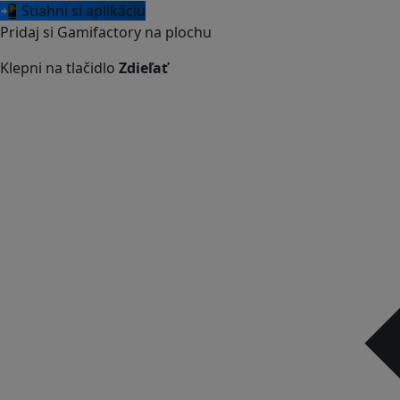
📲 Stiahni si aplikáciu
Pridaj si Gamifactory na plochu
Klepni na tlačidlo
Zdieľať