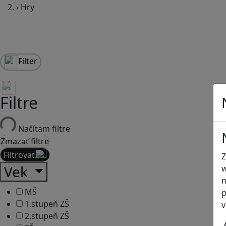
›
Hry
Filter
Filtre
Načítam filtre
Zmazať filtre
Filtrovať
Z
Vek
w
n
MŠ
p
1.stupeň ZŠ
v
2.stupeň ZŠ