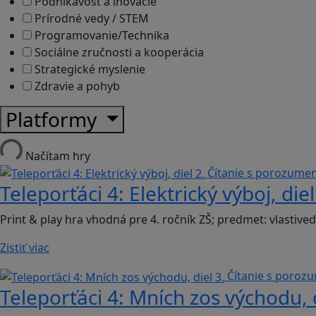
Podnikavosť a inovácie
Prírodné vedy / STEM
Programovanie/Technika
Sociálne zručnosti a kooperácia
Strategické myslenie
Zdravie a pohyb
Platformy
Načítam hry
Čítanie s porozum
Teleporťáci 4: Elektrický výboj, diel
Print & play hra vhodná pre 4. ročník ZŠ; predmet: vlastived
Zistiť viac
Čítanie s poro
Teleporťáci 4: Mních zos východu, d