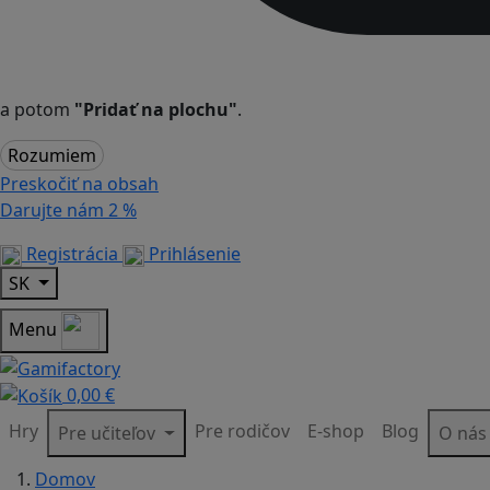
a potom
"Pridať na plochu"
.
Rozumiem
Preskočiť na obsah
Darujte nám
2 %
Registrácia
Prihlásenie
SK
Menu
0,00 €
Hry
Pre rodičov
E-shop
Blog
Pre učiteľov
O ná
Domov