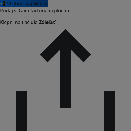
📲 Stiahni si aplikáciu
Pridaj si Gamifactory na plochu
Klepni na tlačidlo
Zdieľať