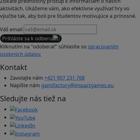
Získate prednostný prístup k informáciám o našich
aktivitách. Ukážeme vám, ako efektívne využívať hry vo
výučbe tak, aby boli pre študentov motivujúce a prínosné.
Váš email
Prihláste sa k odberu
Kliknutím na "odoberať" súhlasíte so
spracovaním
osobných údajov.
Kontakt
Zavolajte nám
+421 907 231 768
Napíšte nám
gamifactory@impactgames.eu
Sledujte nás tiež na