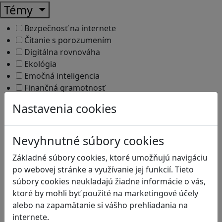
Témy
Bezpečnosť na internete
Čítanie s porozumením
Digitálna rovnováha
Ekológia
Emočná inteligencia
Finančná gramotnosť
Globálne vzdelávanie
Nastavenia cookies
Kreativita
Kritické myslenie
Kultúrne dedičstvo
Nevyhnutné súbory cookies
Kyberšikana
Základné súbory cookies, ktoré umožňujú navigáciu
Logické myslenie
po webovej stránke a využívanie jej funkcií. Tieto
Ľudské práva a tolerancia
súbory cookies neukladajú žiadne informácie o vás,
Mediálna gramotnosť
ktoré by mohli byť použité na marketingové účely
Motorika a koncentrácia
alebo na zapamätanie si vášho prehliadania na
Podnikavosť a inovácie
internete.
Prírodné vedy / STEM