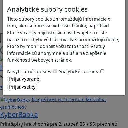
Programovanie/Technika
Analytické súbory cookies
Sociálne zručnosti a kooperácia
Strategické myslenie
Tieto súbory cookies zhromažďujú informácie o
Zdravie a pohyb
tom, ako sa používa webová stránka, napríklad
ktoré stránky najčastejšie navštevujete a či ste
Platformy
narazili na chybové hlásenia. Nezhromažďujú údaje,
ktoré by mohli odhaliť vašu totožnosť. Všetky
Načítam hry
informácie sú anonymné a slúžia na zlepšenie
Bezpečnosť na internete
Digitálna rovnováha
funkčnosti webových stránok.
Hope
Nevyhnutné cookies:
Analytické cookies:
Nauč sa bezpečne komunikovať v digitále!
Zistiť viac
Bezpečnosť na internete
Mediálna
gramotnosť
KyberBabka
Print&play hra vhodná pre 2. stupeň ZŠ a SŠ, predmet: