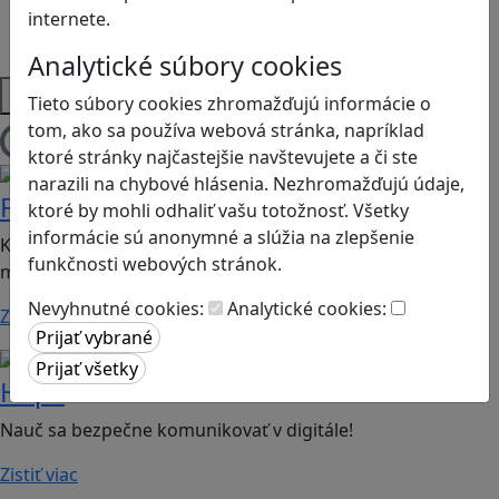
Strategické myslenie
internete.
Zdravie a pohyb
Analytické súbory cookies
Platformy
Tieto súbory cookies zhromažďujú informácie o
tom, ako sa používa webová stránka, napríklad
Načítam hry
ktoré stránky najčastejšie navštevujete a či ste
Kritické myslenie
Mediálna gramotnosť
narazili na chybové hlásenia. Nezhromažďujú údaje,
Follow me
ktoré by mohli odhaliť vašu totožnosť. Všetky
informácie sú anonymné a slúžia na zlepšenie
Kartová hra vhodná pre 2. stupeň ZŠ a SŠ; kritické
funkčnosti webových stránok.
myslenie, overovanie informácii a hoaxov.
Nevyhnutné cookies:
Analytické cookies:
Zistiť viac
Bezpečnosť na internete
Digitálna rovnováha
Hope
Nauč sa bezpečne komunikovať v digitále!
Zistiť viac