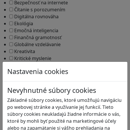
Bezpečnosť na internete
Čítanie s porozumením
Digitálna rovnováha
Ekológia
Emočná inteligencia
Finančná gramotnosť
Globálne vzdelávanie
Kreativita
Kritické myslenie
Kultúrne dedičstvo
Nastavenia cookies
Kyberšikana
Logické myslenie
Ľudské práva a tolerancia
Nevyhnutné súbory cookies
Mediálna gramotnosť
Motorika a koncentrácia
Základné súbory cookies, ktoré umožňujú navigáciu
Podnikavosť a inovácie
po webovej stránke a využívanie jej funkcií. Tieto
Prírodné vedy / STEM
súbory cookies neukladajú žiadne informácie o vás,
Programovanie/Technika
ktoré by mohli byť použité na marketingové účely
Sociálne zručnosti a kooperácia
alebo na zapamätanie si vášho prehliadania na