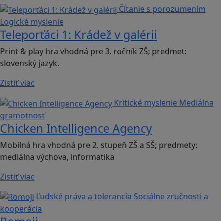
Čítanie s porozumením
Logické myslenie
Teleporťáci 1: Krádež v galérii
Print & play hra vhodná pre 3. ročník ZŠ; predmet:
slovenský jazyk.
Zistiť viac
Kritické myslenie
Mediálna
gramotnosť
Chicken Intelligence Agency
Mobilná hra vhodná pre 2. stupeň ZŠ a SŠ; predmety:
mediálna výchova, informatika
Zistiť viac
Ľudské práva a tolerancia
Sociálne zručnosti a
kooperácia