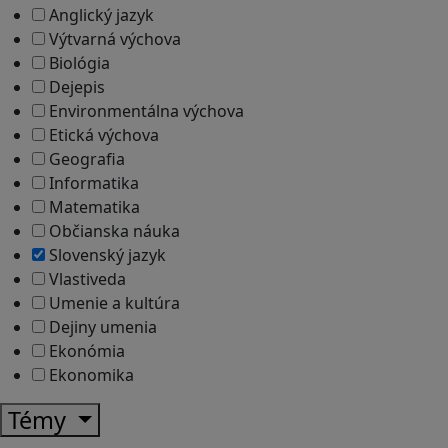
Anglický jazyk
Výtvarná výchova
Biológia
Dejepis
Environmentálna výchova
Etická výchova
Geografia
Informatika
Matematika
Občianska náuka
Slovenský jazyk
Vlastiveda
Umenie a kultúra
Dejiny umenia
Ekonómia
Ekonomika
Témy