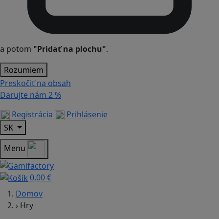
a potom
"Pridať na plochu"
.
Rozumiem
Preskočiť na obsah
Darujte nám
2 %
Registrácia
Prihlásenie
SK
Menu
0,00 €
Domov
›
Hry