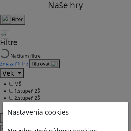
Naše hry
Filter
Filtre
Načítam filtre
Zmazať filtre
Filtrovať
Vek
MŠ
1.stupeň ZŠ
2.stupeň ZŠ
SŠ
Nastavenia cookies
Predmety
Témy
Nevyhnutné súbory cookies