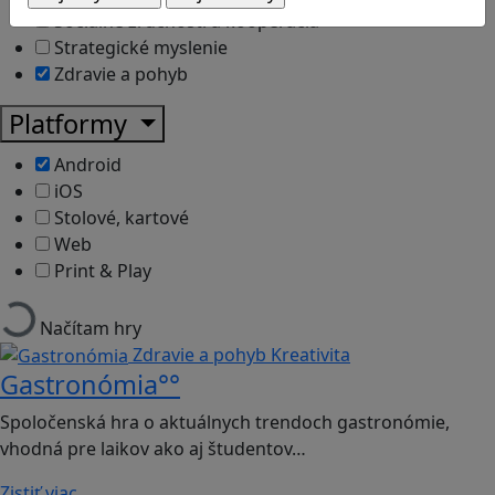
Sociálne zručnosti a kooperácia
Strategické myslenie
Zdravie a pohyb
Platformy
Android
iOS
Stolové, kartové
Web
Print & Play
Načítam hry
Zdravie a pohyb
Kreativita
Gastronómia°°
Spoločenská hra o aktuálnych trendoch gastronómie,
vhodná pre laikov ako aj študentov…
Zistiť viac