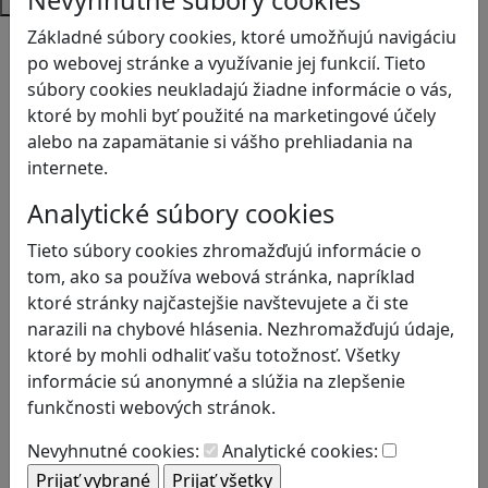
Základné súbory cookies, ktoré umožňujú navigáciu
Bezpečnosť na internete
po webovej stránke a využívanie jej funkcií. Tieto
Čítanie s porozumením
súbory cookies neukladajú žiadne informácie o vás,
Digitálna rovnováha
ktoré by mohli byť použité na marketingové účely
Ekológia
alebo na zapamätanie si vášho prehliadania na
Emočná inteligencia
internete.
Finančná gramotnosť
Globálne vzdelávanie
Analytické súbory cookies
Kreativita
Kritické myslenie
Tieto súbory cookies zhromažďujú informácie o
Kultúrne dedičstvo
tom, ako sa používa webová stránka, napríklad
Kyberšikana
ktoré stránky najčastejšie navštevujete a či ste
Logické myslenie
narazili na chybové hlásenia. Nezhromažďujú údaje,
Ľudské práva a tolerancia
ktoré by mohli odhaliť vašu totožnosť. Všetky
Mediálna gramotnosť
informácie sú anonymné a slúžia na zlepšenie
Motorika a koncentrácia
funkčnosti webových stránok.
Podnikavosť a inovácie
Nevyhnutné cookies:
Analytické cookies:
Prírodné vedy / STEM
Programovanie/Technika