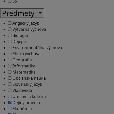
SŠ
Predmety
Anglický jazyk
Výtvarná výchova
Biológia
Dejepis
Environmentálna výchova
Etická výchova
Geografia
Informatika
Matematika
Občianska náuka
Slovenský jazyk
Vlastiveda
Umenie a kultúra
Dejiny umenia
Ekonómia