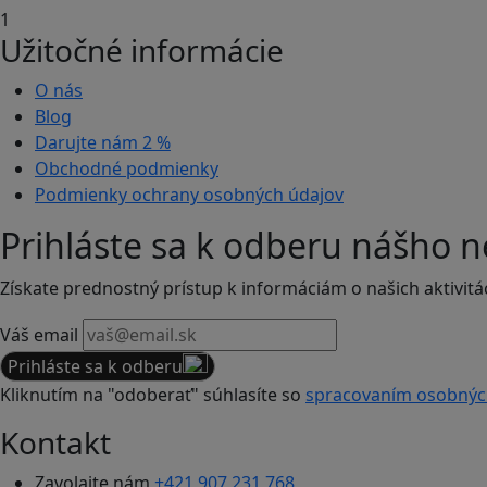
1
Užitočné informácie
O nás
Blog
Darujte nám
2 %
Obchodné podmienky
Podmienky ochrany osobných údajov
Prihláste sa k odberu nášho n
Získate prednostný prístup k informáciám o našich aktivitá
Váš email
Prihláste sa k odberu
Kliknutím na "odoberať" súhlasíte so
spracovaním osobnýc
Kontakt
Zavolajte nám
+421 907 231 768