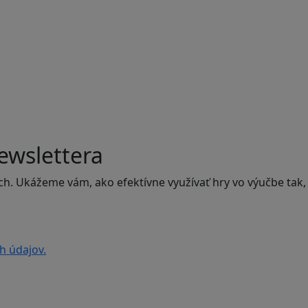
ewslettera
ch. Ukážeme vám, ako efektívne využívať hry vo výučbe tak,
h údajov.