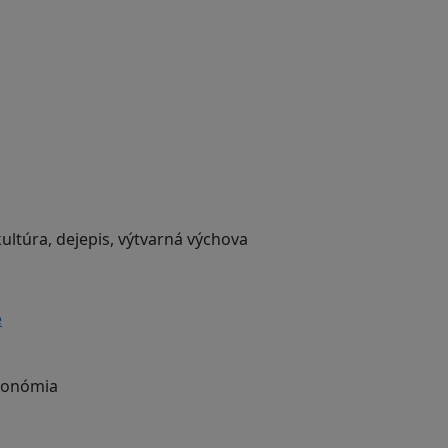
ultúra, dejepis, výtvarná výchova
e
ekonómia