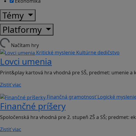
Ekonomika
Témy
Platformy
Načítam hry
Kritické myslenie
Kultúrne dedičstvo
Lovci umenia
Print&play kartová hra vhodná pre SŠ, predmet: umenie a k
Zistiť viac
Finančná gramotnosť
Logické mysleni
Finančné príšery
Spoločenská hra vhodná pre 2. stupeň ZŠ a SŠ; predmet: 
Zistiť viac