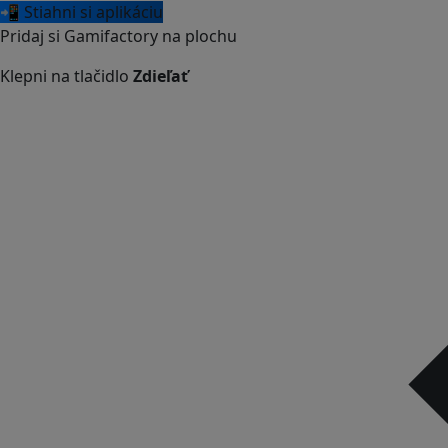
📲 Stiahni si aplikáciu
Pridaj si Gamifactory na plochu
Klepni na tlačidlo
Zdieľať