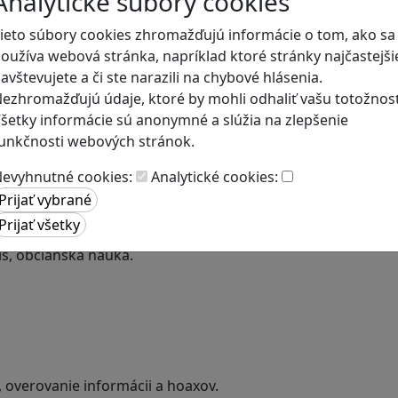
Analytické súbory cookies
ieto súbory cookies zhromažďujú informácie o tom, ako sa
oužíva webová stránka, napríklad ktoré stránky najčastejši
avštevujete a či ste narazili na chybové hlásenia.
ezhromažďujú údaje, ktoré by mohli odhaliť vašu totožnosť
šetky informácie sú anonymné a slúžia na zlepšenie
unkčnosti webových stránok.
evyhnutné cookies:
Analytické cookies:
a
is, občianska náuka.
, overovanie informácii a hoaxov.