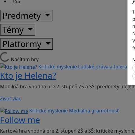
SŠ
T
Predmety
p
n
Témy
N
V
Platformy
f
Načítam hry
N
Kritické myslenie
Ľudské práva a toleranci
Kto je Helena?
Mobilná hra vhodná pre 2. stupeň ZŠ a SŠ; predmety: dejep
Zistiť viac
Kritické myslenie
Mediálna gramotnosť
Follow me
Kartová hra vhodná pre 2. stupeň ZŠ a SŠ; kritické myslenie