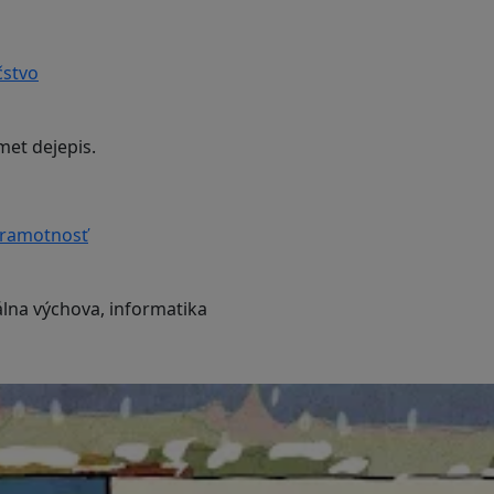
čstvo
met dejepis.
gramotnosť
lna výchova, informatika