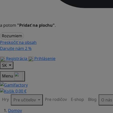
a potom
"Pridať na plochu"
.
Rozumiem
Preskočiť na obsah
Darujte nám
2 %
Registrácia
Prihlásenie
SK
Menu
0,00 €
Hry
Pre rodičov
E-shop
Blog
Pre učiteľov
O ná
Domov