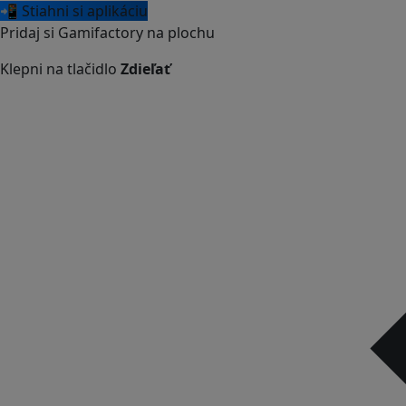
📲 Stiahni si aplikáciu
Pridaj si Gamifactory na plochu
Klepni na tlačidlo
Zdieľať