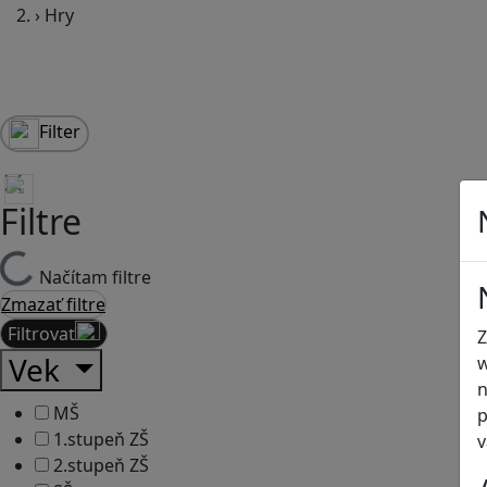
›
Hry
Filter
Filtre
Načítam filtre
Zmazať filtre
Filtrovať
Z
Vek
w
n
MŠ
p
1.stupeň ZŠ
v
2.stupeň ZŠ