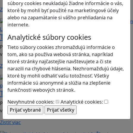
súbory cookies neukladajú žiadne informácie o vás,
Zistiť viac
ktoré by mohli byť použité na marketingové účely
alebo na zapamätanie si vášho prehliadania na
Čítanie s porozumením
internete.
Logické myslenie
Teleporťáci 4: Brána v čase, diel 1.
Analytické súbory cookies
Print & play hra vhodná pre 4. ročník ZŠ; predmet:
Tieto súbory cookies zhromažďujú informácie o
vlastiveda.
tom, ako sa používa webová stránka, napríklad
ktoré stránky najčastejšie navštevujete a či ste
Zistiť viac
narazili na chybové hlásenia. Nezhromažďujú údaje,
ktoré by mohli odhaliť vašu totožnosť. Všetky
Čítanie s
informácie sú anonymné a slúžia na zlepšenie
porozumením
Logické myslenie
funkčnosti webových stránok.
Teleporťáci 4: Elektrický výboj, diel 2.
Nevyhnutné cookies:
Analytické cookies:
Print & play hra vhodná pre 4. ročník ZŠ; predmet:
vlastiveda.
Zistiť viac