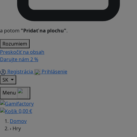
a potom
"Pridať na plochu"
.
Rozumiem
Preskočiť na obsah
Darujte nám
2 %
Registrácia
Prihlásenie
SK
Menu
0,00 €
Domov
›
Hry