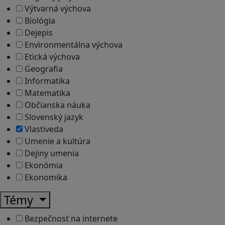
Výtvarná výchova
Biológia
Dejepis
Environmentálna výchova
Etická výchova
Geografia
Informatika
Matematika
Občianska náuka
Slovenský jazyk
Vlastiveda
Umenie a kultúra
Dejiny umenia
Ekonómia
Ekonomika
Témy
Bezpečnosť na internete