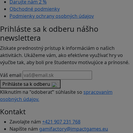
Darujte nám
2 %
Obchodné podmienky
Podmienky ochrany osobných údajov
Prihláste sa k odberu nášho
newslettera
Získate prednostný prístup k informáciám o našich
aktivitách. Ukážeme vám, ako efektívne využívať hry vo
výučbe tak, aby boli pre študentov motivujúce a prínosné.
Váš email
Prihláste sa k odberu
Kliknutím na "odoberať" súhlasíte so
spracovaním
osobných údajov.
Kontakt
Zavolajte nám
+421 907 231 768
Napíšte nám
gamifactory@impactgames.eu