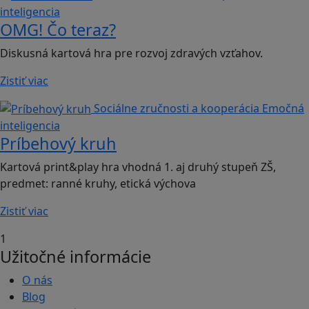
inteligencia
OMG! Čo teraz?
Diskusná kartová hra pre rozvoj zdravých vzťahov.
Zistiť viac
Sociálne zručnosti a kooperácia
Emočná
inteligencia
Príbehový kruh
Kartová print&play hra vhodná 1. aj druhý stupeň ZŠ,
predmet: ranné kruhy, etická výchova
Zistiť viac
1
Užitočné informácie
O nás
Blog