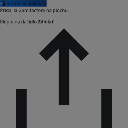
📲 Stiahni si aplikáciu
Pridaj si Gamifactory na plochu
Klepni na tlačidlo
Zdieľať