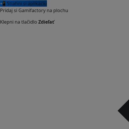
📲 Stiahni si aplikáciu
Pridaj si Gamifactory na plochu
Klepni na tlačidlo
Zdieľať