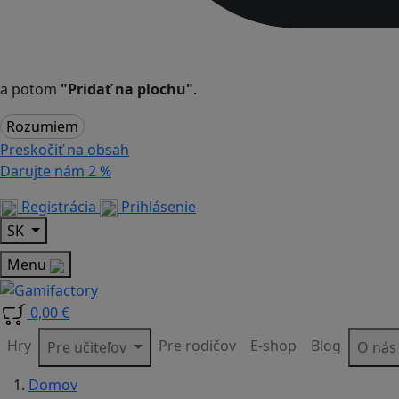
a potom
"Pridať na plochu"
.
Rozumiem
Preskočiť na obsah
Darujte nám
2 %
Registrácia
Prihlásenie
SK
Menu
0,00 €
Hry
Pre rodičov
E-shop
Blog
Pre učiteľov
O ná
Domov