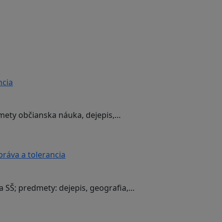
ncia
dmety občianska náuka, dejepis,…
práva a tolerancia
a SŠ; predmety: dejepis, geografia,…