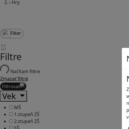
›
Hry
Filter
Filtre
Načítam filtre
Zmazať filtre
Filtrovať
Z
Vek
w
n
MŠ
p
1.stupeň ZŠ
v
2.stupeň ZŠ
SŠ