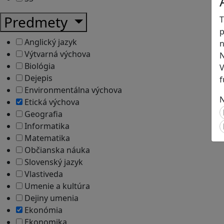
Predmety
T
p
Anglický jazyk
n
Výtvarná výchova
N
Biológia
V
Dejepis
f
Environmentálna výchova
N
Etická výchova
Geografia
Informatika
Matematika
Občianska náuka
Slovenský jazyk
Vlastiveda
Umenie a kultúra
Dejiny umenia
Ekonómia
Ekonomika