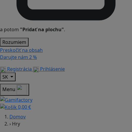
a potom
"Pridať na plochu"
.
Rozumiem
Preskočiť na obsah
Darujte nám
2 %
Registrácia
Prihlásenie
SK
Menu
0,00 €
Domov
›
Hry