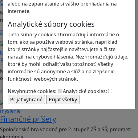
Chicken Intelligence Agency
alebo na zapamätanie si vášho prehliadania na
internete.
Mobilná hra vhodná pre 2. stupeň ZŠ a SŠ; predmety:
mediálna výchova, informatika
Analytické súbory cookies
Zistiť viac
Tieto súbory cookies zhromažďujú informácie o
tom, ako sa používa webová stránka, napríklad
Ľudské práva a tolerancia
Sociálne zručnosti a
ktoré stránky najčastejšie navštevujete a či ste
kooperácia
narazili na chybové hlásenia. Nezhromažďujú údaje,
Romoji
ktoré by mohli odhaliť vašu totožnosť. Všetky
Mobilná hra vhodná pre 2. ročník ZŠ a SŠ; predmety:
informácie sú anonymné a slúžia na zlepšenie
občianska náuka, etická výchova.
funkčnosti webových stránok.
Zistiť viac
Nevyhnutné cookies:
Analytické cookies:
Finančná gramotnosť
Logické
myslenie
Finančné príšery
Spoločenská hra vhodná pre 2. stupeň ZŠ a SŠ; predmet:
ekonómia