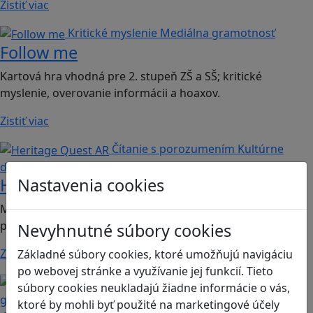
Zistiť viac
Kritické myslenie
Mediálna gramotnosť
Follow me
Kartová hra vhodná pre 2. stupeň ZŠ a SŠ; kritické
myslenie, overovanie informácii a hoaxov.
Zistiť viac
Čítanie s porozumením
Kultúrne
dedičstvo
Heritage Quest AR
Nastavenia cookies
Mobilná hra vhodná pre: 2. stupeň ZŠ, SŠ a gymnáziá;
predmet dejepis.
Nevyhnutné súbory cookies
Zistiť viac
Základné súbory cookies, ktoré umožňujú navigáciu
po webovej stránke a využívanie jej funkcií. Tieto
Kritické myslenie
Mediálna
súbory cookies neukladajú žiadne informácie o vás,
gramotnosť
ktoré by mohli byť použité na marketingové účely