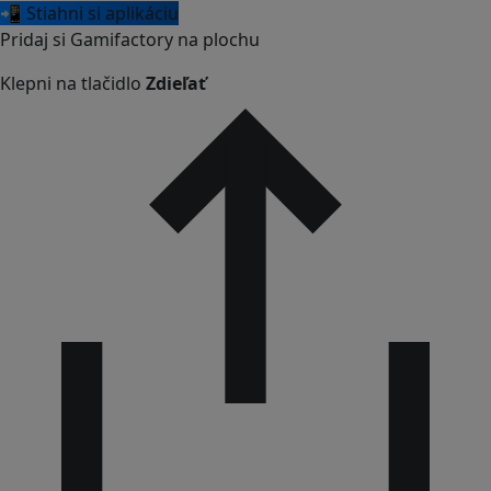
📲 Stiahni si aplikáciu
Pridaj si Gamifactory na plochu
Klepni na tlačidlo
Zdieľať