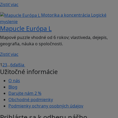
Zistiť viac
Motorika a koncentrácia
Logické
myslenie
Mapucle Európa L
Mapové puzzle vhodné od 6 rokov; vlastiveda, dejepis,
geografia, náuka o spoločnosti.
Zistiť viac
1
2
3
...
6
ďalšia
Užitočné informácie
O nás
Blog
Darujte nám
2 %
Obchodné podmienky
Podmienky ochrany osobných údajov
Prihláste sa k odberu nášho