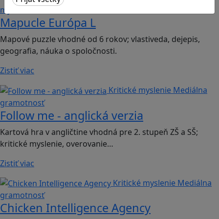
myslenie
Mapucle Európa L
Mapové puzzle vhodné od 6 rokov; vlastiveda, dejepis,
geografia, náuka o spoločnosti.
Zistiť viac
Kritické myslenie
Mediálna
gramotnosť
Follow me - anglická verzia
Kartová hra v angličtine vhodná pre 2. stupeň ZŠ a SŠ;
kritické myslenie, overovanie…
Zistiť viac
Kritické myslenie
Mediálna
gramotnosť
Chicken Intelligence Agency