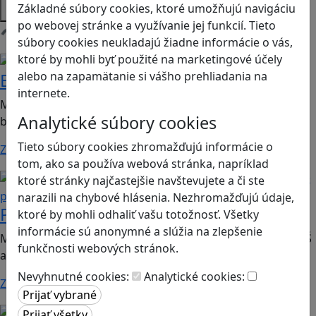
Platformy
Základné súbory cookies, ktoré umožňujú navigáciu
po webovej stránke a využívanie jej funkcií. Tieto
súbory cookies neukladajú žiadne informácie o vás,
Načítam hry
ktoré by mohli byť použité na marketingové účely
Zdravie a pohyb
Prírodné vedy / STEM
alebo na zapamätanie si vášho prehliadania na
Bunky v akcii
internete.
Mobilná hra vhodná pre 2. stupeň ZŠ a SŠ; predmet:
Analytické súbory cookies
biológia.
Tieto súbory cookies zhromažďujú informácie o
Zistiť viac
tom, ako sa používa webová stránka, napríklad
Globálne vzdelávanie
Ľudské
ktoré stránky najčastejšie navštevujete a či ste
práva a tolerancia
narazili na chybové hlásenia. Nezhromažďujú údaje,
PAMOJA: za bezpečný úsvit
ktoré by mohli odhaliť vašu totožnosť. Všetky
informácie sú anonymné a slúžia na zlepšenie
Mobilná hra o Kenskej inovátorke vhodná pre 2. stupeň ZŠ
funkčnosti webových stránok.
a SŠ; predmety: dejepis, geografia,…
Nevyhnutné cookies:
Analytické cookies:
Zistiť viac
Motorika a koncentrácia
Logické