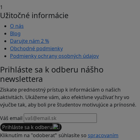
1
Užitočné informácie
O nás
Blog
Darujte nám
2 %
Obchodné podmienky
Podmienky ochrany osobných údajov
Prihláste sa k odberu nášho
newslettera
Získate prednostný prístup k informáciám o našich
aktivitách. Ukážeme vám, ako efektívne využívať hry vo
výučbe tak, aby boli pre študentov motivujúce a prínosné.
Váš email
Prihláste sa k odberu
Kliknutím na "odoberať" súhlasíte so
spracovaním