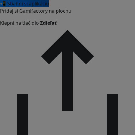
📲 Stiahni si aplikáciu
Pridaj si Gamifactory na plochu
Klepni na tlačidlo
Zdieľať