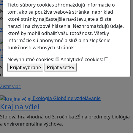
Romoji
Tieto súbory cookies zhromažďujú informácie o
Mobilná hra vhodná pre 2. ročník ZŠ a SŠ; predmety:
tom, ako sa používa webová stránka, napríklad
občianska náuka, etická výchova.
ktoré stránky najčastejšie navštevujete a či ste
narazili na chybové hlásenia. Nezhromažďujú údaje,
Zistiť viac
ktoré by mohli odhaliť vašu totožnosť. Všetky
informácie sú anonymné a slúžia na zlepšenie
Finančná gramotnosť
Logické
funkčnosti webových stránok.
myslenie
Finančné príšery
Nevyhnutné cookies:
Analytické cookies:
Spoločenská hra vhodná pre 2. stupeň ZŠ a SŠ; predmet:
ekonómia
Zistiť viac
Ekológia
Globálne vzdelávanie
Krajina včiel
Stolová hra vhodná od 3. ročníka ZŠ na predmety biológia
a environmentálna výchova.