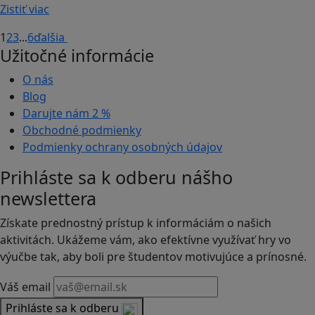
Zistiť viac
1
2
3
...
6
ďalšia
Užitočné informácie
O nás
Blog
Darujte nám
2 %
Obchodné podmienky
Podmienky ochrany osobných údajov
Prihláste sa k odberu nášho
newslettera
Získate prednostný prístup k informáciám o našich
aktivitách. Ukážeme vám, ako efektívne využívať hry vo
výučbe tak, aby boli pre študentov motivujúce a prínosné.
Váš email
Prihláste sa k odberu