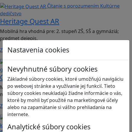
Čítanie s porozumením
Kultúrne
dedičstvo
Heritage Quest AR
Mobilná hra vhodná pre: 2. stupeň ZŠ, SŠ a gymnáziá;
predmet dejepis.
Nastavenia cookies
Zistiť viac
Kritické myslenie
Mediálna
Nevyhnutné súbory cookies
gramotnosť
Chicken Intelligence Agency
Základné súbory cookies, ktoré umožňujú navigáciu
po webovej stránke a využívanie jej funkcií. Tieto
Mobilná hra vhodná pre 2. stupeň ZŠ a SŠ; predmety:
súbory cookies neukladajú žiadne informácie o vás,
mediálna výchova, informatika
ktoré by mohli byť použité na marketingové účely
Zistiť viac
alebo na zapamätanie si vášho prehliadania na
internete.
Ľudské práva a tolerancia
Sociálne zručnosti a
Analytické súbory cookies
kooperácia