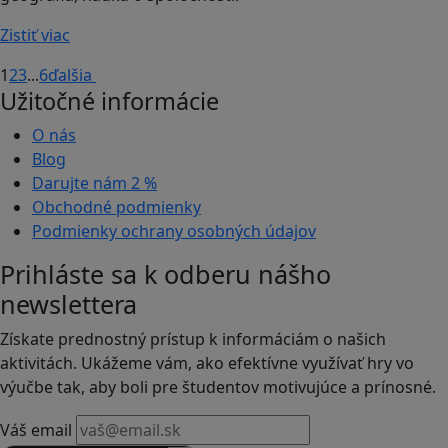
Zistiť viac
1
2
3
...
6
ďalšia
Užitočné informácie
O nás
Blog
Darujte nám
2 %
Obchodné podmienky
Podmienky ochrany osobných údajov
Prihláste sa k odberu nášho
newslettera
Získate prednostný prístup k informáciám o našich
aktivitách. Ukážeme vám, ako efektívne využívať hry vo
výučbe tak, aby boli pre študentov motivujúce a prínosné.
Váš email