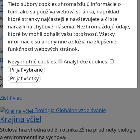
Tieto súbory cookies zhromažďujú informácie o
Romoji
tom, ako sa používa webová stránka, napríklad
Mobilná hra vhodná pre 2. ročník ZŠ a SŠ; predmety:
ktoré stránky najčastejšie navštevujete a či ste
občianska náuka, etická výchova.
narazili na chybové hlásenia. Nezhromažďujú údaje,
ktoré by mohli odhaliť vašu totožnosť. Všetky
Zistiť viac
informácie sú anonymné a slúžia na zlepšenie
funkčnosti webových stránok.
Finančná gramotnosť
Logické
myslenie
Nevyhnutné cookies:
Analytické cookies:
Finančné príšery
Spoločenská hra vhodná pre 2. stupeň ZŠ a SŠ; predmet:
ekonómia
Zistiť viac
Ekológia
Globálne vzdelávanie
Krajina včiel
Stolová hra vhodná od 3. ročníka ZŠ na predmety biológia
a environmentálna výchova.