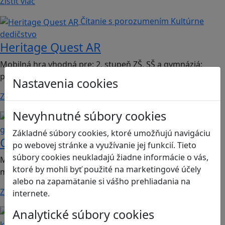
Zistiť viac
Čítanie s porozumením
Kultúrne
dedičstvo
Heritage Quest AR
Mobilná hra vhodná pre: 2. stupeň ZŠ, SŠ a gymnáziá;
predmet dejepis.
Nastavenia cookies
Zistiť viac
Nevyhnutné súbory cookies
Kritické myslenie
Mediálna
gramotnosť
Základné súbory cookies, ktoré umožňujú navigáciu
Chicken Intelligence Agency
po webovej stránke a využívanie jej funkcií. Tieto
súbory cookies neukladajú žiadne informácie o vás,
Mobilná hra vhodná pre 2. stupeň ZŠ a SŠ; predmety:
ktoré by mohli byť použité na marketingové účely
mediálna výchova, informatika
alebo na zapamätanie si vášho prehliadania na
Zistiť viac
internete.
Analytické súbory cookies
Ľudské práva a tolerancia
Sociálne zručnosti a
kooperácia