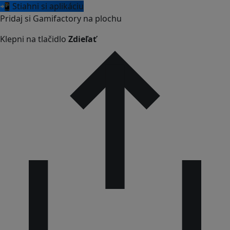
📲 Stiahni si aplikáciu
Pridaj si Gamifactory na plochu
Klepni na tlačidlo
Zdieľať