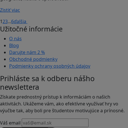
Zistiť viac
1
2
3
...
6
ďalšia
Užitočné informácie
O nás
Blog
Darujte nám
2 %
Obchodné podmienky
Podmienky ochrany osobných údajov
Prihláste sa k odberu nášho
newslettera
Získate prednostný prístup k informáciám o našich
aktivitách. Ukážeme vám, ako efektívne využívať hry vo
výučbe tak, aby boli pre študentov motivujúce a prínosné.
Váš email