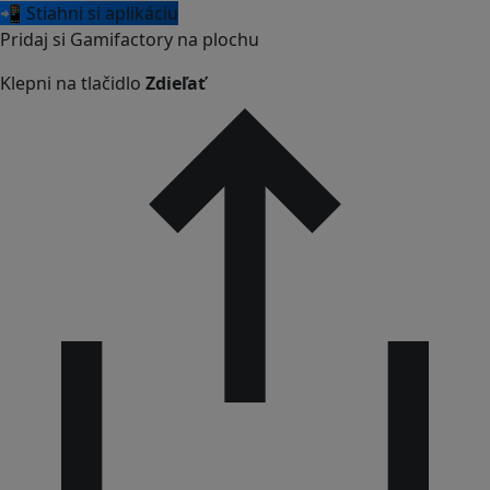
📲 Stiahni si aplikáciu
Pridaj si Gamifactory na plochu
Klepni na tlačidlo
Zdieľať