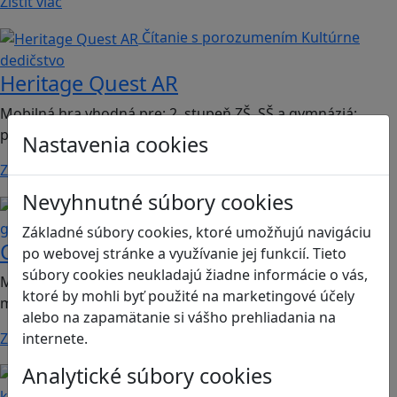
Zistiť viac
Čítanie s porozumením
Kultúrne
dedičstvo
Heritage Quest AR
Mobilná hra vhodná pre: 2. stupeň ZŠ, SŠ a gymnáziá;
predmet dejepis.
Nastavenia cookies
Zistiť viac
Nevyhnutné súbory cookies
Kritické myslenie
Mediálna
gramotnosť
Základné súbory cookies, ktoré umožňujú navigáciu
Chicken Intelligence Agency
po webovej stránke a využívanie jej funkcií. Tieto
súbory cookies neukladajú žiadne informácie o vás,
Mobilná hra vhodná pre 2. stupeň ZŠ a SŠ; predmety:
ktoré by mohli byť použité na marketingové účely
mediálna výchova, informatika
alebo na zapamätanie si vášho prehliadania na
Zistiť viac
internete.
Analytické súbory cookies
Ľudské práva a tolerancia
Sociálne zručnosti a
kooperácia