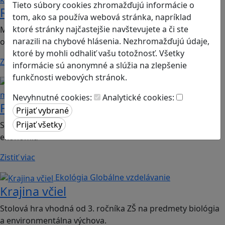
Tieto súbory cookies zhromažďujú informácie o
Romoji
tom, ako sa používa webová stránka, napríklad
ktoré stránky najčastejšie navštevujete a či ste
Mobilná hra vhodná pre 2. ročník ZŠ a SŠ; predmety:
narazili na chybové hlásenia. Nezhromažďujú údaje,
občianska náuka, etická výchova.
ktoré by mohli odhaliť vašu totožnosť. Všetky
Zistiť viac
informácie sú anonymné a slúžia na zlepšenie
funkčnosti webových stránok.
Finančná gramotnosť
Logické
myslenie
Nevyhnutné cookies:
Analytické cookies:
Finančné príšery
Spoločenská hra vhodná pre 2. stupeň ZŠ a SŠ; predmet:
ekonómia
Zistiť viac
Ekológia
Globálne vzdelávanie
Krajina včiel
Stolová hra vhodná od 3. ročníka ZŠ na predmety biológia
a environmentálna výchova.