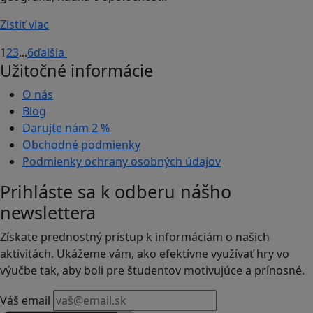
Zistiť viac
1
2
3
...
6
ďalšia
Užitočné informácie
O nás
Blog
Darujte nám
2 %
Obchodné podmienky
Podmienky ochrany osobných údajov
Prihláste sa k odberu nášho
newslettera
Získate prednostný prístup k informáciám o našich
aktivitách. Ukážeme vám, ako efektívne využívať hry vo
výučbe tak, aby boli pre študentov motivujúce a prínosné.
Váš email