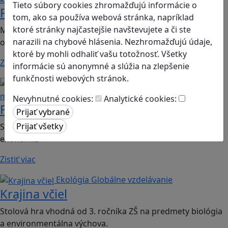
Tieto súbory cookies zhromažďujú informácie o
Romoji
tom, ako sa používa webová stránka, napríklad
ktoré stránky najčastejšie navštevujete a či ste
Mobilná hra vhodná pre 2. ročník ZŠ a SŠ; predmety:
narazili na chybové hlásenia. Nezhromažďujú údaje,
občianska náuka, etická výchova.
ktoré by mohli odhaliť vašu totožnosť. Všetky
Zistiť viac
informácie sú anonymné a slúžia na zlepšenie
funkčnosti webových stránok.
Finančná gramotnosť
Logické
myslenie
Nevyhnutné cookies:
Analytické cookies:
Finančné príšery
Spoločenská hra vhodná pre 2. stupeň ZŠ a SŠ; predmet:
ekonómia
Zistiť viac
Ekológia
Globálne vzdelávanie
Krajina včiel
Stolová hra vhodná od 3. ročníka ZŠ na predmety biológia
a environmentálna výchova.