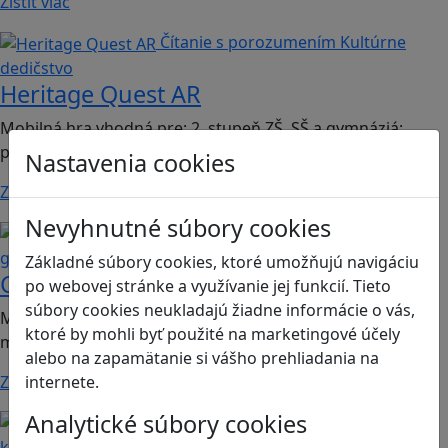
Zistiť viac
Čítanie s porozumením
Kultúrne
dedičstvo
Heritage Quest AR
Mobilná hra vhodná pre: 2. stupeň ZŠ, SŠ a gymnáziá;
predmet dejepis.
Nastavenia cookies
Zistiť viac
Nevyhnutné súbory cookies
Kritické myslenie
Mediálna
gramotnosť
Základné súbory cookies, ktoré umožňujú navigáciu
Chicken Intelligence Agency
po webovej stránke a využívanie jej funkcií. Tieto
súbory cookies neukladajú žiadne informácie o vás,
Mobilná hra vhodná pre 2. stupeň ZŠ a SŠ; predmety:
ktoré by mohli byť použité na marketingové účely
mediálna výchova, informatika
alebo na zapamätanie si vášho prehliadania na
Zistiť viac
internete.
Analytické súbory cookies
Ľudské práva a tolerancia
Sociálne zručnosti a
kooperácia