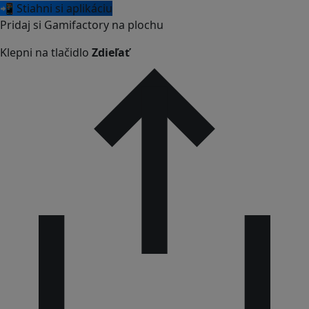
📲 Stiahni si aplikáciu
Pridaj si Gamifactory na plochu
Klepni na tlačidlo
Zdieľať