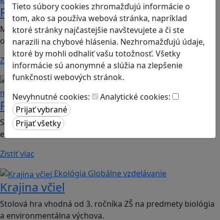
Tieto súbory cookies zhromažďujú informácie o
Romoji
tom, ako sa používa webová stránka, napríklad
Mobilná hra vhodná pre 2. ročník ZŠ a SŠ; predmety:
ktoré stránky najčastejšie navštevujete a či ste
občianska náuka, etická výchova.
narazili na chybové hlásenia. Nezhromažďujú údaje,
ktoré by mohli odhaliť vašu totožnosť. Všetky
Zistiť viac
informácie sú anonymné a slúžia na zlepšenie
funkčnosti webových stránok.
Finančná gramotnosť
Logické
myslenie
Nevyhnutné cookies:
Analytické cookies:
Finančné príšery
Spoločenská hra vhodná pre 2. stupeň ZŠ a SŠ; predmet:
ekonómia
Zistiť viac
Ekológia
Globálne vzdelávanie
Krajina včiel
Stolová hra vhodná od 3. ročníka ZŠ na predmety biológia
a environmentálna výchova.