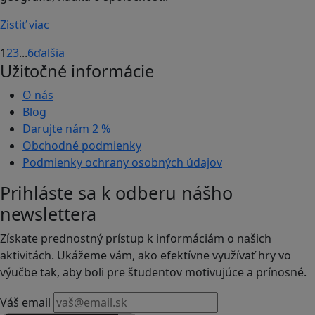
Zistiť viac
1
2
3
...
6
ďalšia
Užitočné informácie
O nás
Blog
Darujte nám
2 %
Obchodné podmienky
Podmienky ochrany osobných údajov
Prihláste sa k odberu nášho
newslettera
Získate prednostný prístup k informáciám o našich
aktivitách. Ukážeme vám, ako efektívne využívať hry vo
výučbe tak, aby boli pre študentov motivujúce a prínosné.
Váš email