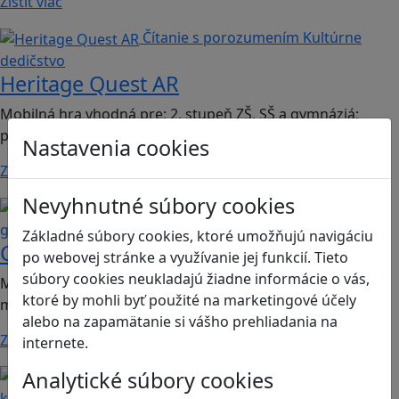
Zistiť viac
Čítanie s porozumením
Kultúrne
dedičstvo
Heritage Quest AR
Mobilná hra vhodná pre: 2. stupeň ZŠ, SŠ a gymnáziá;
predmet dejepis.
Nastavenia cookies
Zistiť viac
Nevyhnutné súbory cookies
Kritické myslenie
Mediálna
gramotnosť
Základné súbory cookies, ktoré umožňujú navigáciu
Chicken Intelligence Agency
po webovej stránke a využívanie jej funkcií. Tieto
súbory cookies neukladajú žiadne informácie o vás,
Mobilná hra vhodná pre 2. stupeň ZŠ a SŠ; predmety:
ktoré by mohli byť použité na marketingové účely
mediálna výchova, informatika
alebo na zapamätanie si vášho prehliadania na
Zistiť viac
internete.
Analytické súbory cookies
Ľudské práva a tolerancia
Sociálne zručnosti a
kooperácia