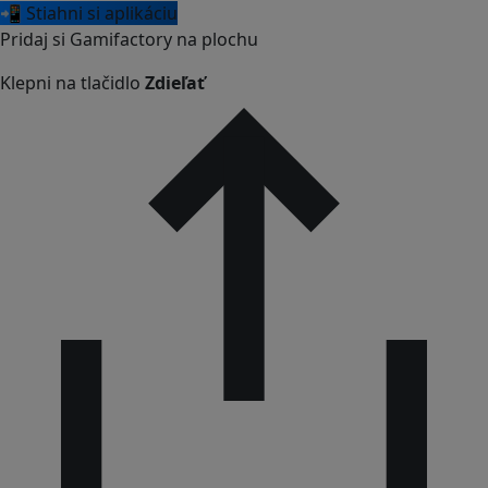
📲 Stiahni si aplikáciu
Pridaj si Gamifactory na plochu
Klepni na tlačidlo
Zdieľať