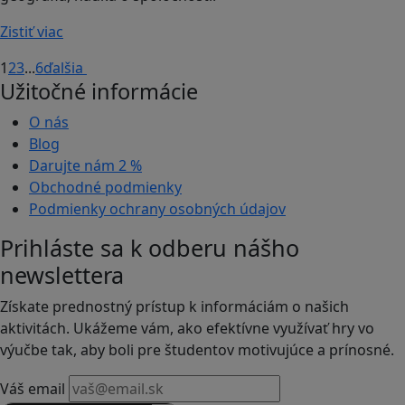
Zistiť viac
1
2
3
...
6
ďalšia
Užitočné informácie
O nás
Blog
Darujte nám
2 %
Obchodné podmienky
Podmienky ochrany osobných údajov
Prihláste sa k odberu nášho
newslettera
Získate prednostný prístup k informáciám o našich
aktivitách. Ukážeme vám, ako efektívne využívať hry vo
výučbe tak, aby boli pre študentov motivujúce a prínosné.
Váš email