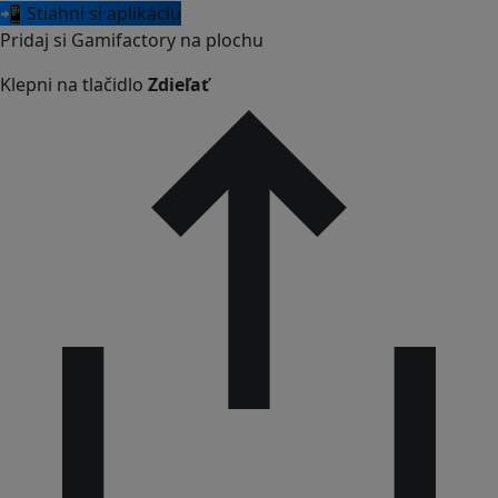
📲 Stiahni si aplikáciu
Pridaj si Gamifactory na plochu
Klepni na tlačidlo
Zdieľať