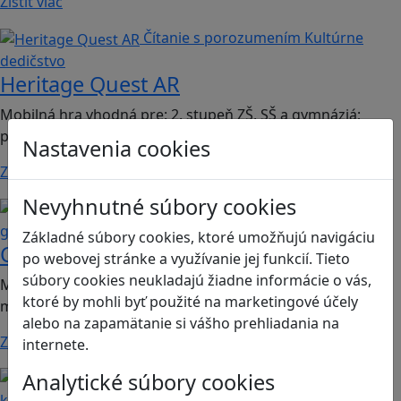
Zistiť viac
Čítanie s porozumením
Kultúrne
dedičstvo
Heritage Quest AR
Mobilná hra vhodná pre: 2. stupeň ZŠ, SŠ a gymnáziá;
predmet dejepis.
Nastavenia cookies
Zistiť viac
Nevyhnutné súbory cookies
Kritické myslenie
Mediálna
gramotnosť
Základné súbory cookies, ktoré umožňujú navigáciu
Chicken Intelligence Agency
po webovej stránke a využívanie jej funkcií. Tieto
súbory cookies neukladajú žiadne informácie o vás,
Mobilná hra vhodná pre 2. stupeň ZŠ a SŠ; predmety:
ktoré by mohli byť použité na marketingové účely
mediálna výchova, informatika
alebo na zapamätanie si vášho prehliadania na
Zistiť viac
internete.
Analytické súbory cookies
Ľudské práva a tolerancia
Sociálne zručnosti a
kooperácia