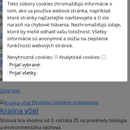
Tieto súbory cookies zhromažďujú informácie o
Romoji
tom, ako sa používa webová stránka, napríklad
Mobilná hra vhodná pre 2. ročník ZŠ a SŠ; predmety:
ktoré stránky najčastejšie navštevujete a či ste
občianska náuka, etická výchova.
narazili na chybové hlásenia. Nezhromažďujú údaje,
ktoré by mohli odhaliť vašu totožnosť. Všetky
Zistiť viac
informácie sú anonymné a slúžia na zlepšenie
funkčnosti webových stránok.
Finančná gramotnosť
Logické
myslenie
Nevyhnutné cookies:
Analytické cookies:
Finančné príšery
Spoločenská hra vhodná pre 2. stupeň ZŠ a SŠ; predmet:
ekonómia
Zistiť viac
Ekológia
Globálne vzdelávanie
Krajina včiel
Stolová hra vhodná od 3. ročníka ZŠ na predmety biológia
a environmentálna výchova.