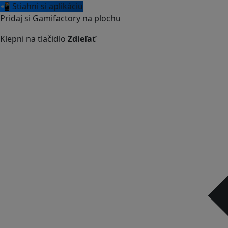
📲 Stiahni si aplikáciu
Pridaj si Gamifactory na plochu
Klepni na tlačidlo
Zdieľať