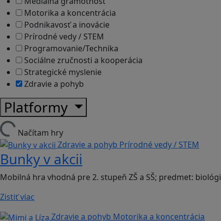
Mediálna gramotnosť
Motorika a koncentrácia
Podnikavosť a inovácie
Prírodné vedy / STEM
Programovanie/Technika
Sociálne zručnosti a kooperácia
Strategické myslenie
Zdravie a pohyb
Platformy
Načítam hry
Zdravie a pohyb
Prírodné vedy / STEM
Bunky v akcii
Mobilná hra vhodná pre 2. stupeň ZŠ a SŠ; predmet: biológi
Zistiť viac
Zdravie a pohyb
Motorika a koncentrácia