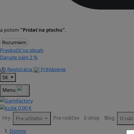
a potom
"Pridať na plochu"
.
Rozumiem
Preskočiť na obsah
Darujte nám
2 %
Registrácia
Prihlásenie
SK
Menu
0,00 €
Hry
Pre rodičov
E-shop
Blog
Pre učiteľov
O ná
Domov