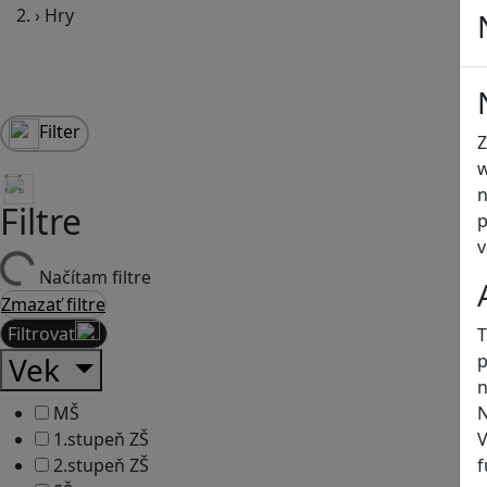
›
Hry
Filter
Z
w
n
Filtre
p
v
Načítam filtre
Zmazať filtre
Filtrovať
T
p
Vek
n
N
MŠ
V
1.stupeň ZŠ
f
2.stupeň ZŠ