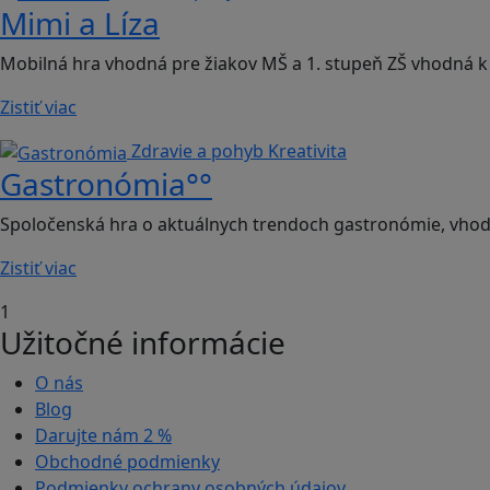
Mimi a Líza
Mobilná hra vhodná pre žiakov MŠ a 1. stupeň ZŠ vhodná k 
Zistiť viac
Zdravie a pohyb
Kreativita
Gastronómia°°
Spoločenská hra o aktuálnych trendoch gastronómie, vhodn
Zistiť viac
1
Užitočné informácie
O nás
Blog
Darujte nám
2 %
Obchodné podmienky
Podmienky ochrany osobných údajov