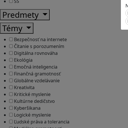
SŠ
N
Predmety
Témy
Bezpečnosť na internete
Čítanie s porozumením
Digitálna rovnováha
Ekológia
Emočná inteligencia
Finančná gramotnosť
Globálne vzdelávanie
Kreativita
Kritické myslenie
Kultúrne dedičstvo
Kyberšikana
Logické myslenie
Ľudské práva a tolerancia