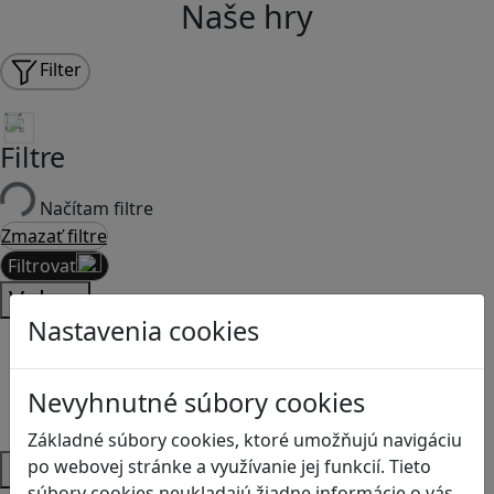
Naše hry
Filter
Filtre
Načítam filtre
Zmazať filtre
Filtrovať
Vek
Nastavenia cookies
MŠ
1.stupeň ZŠ
2.stupeň ZŠ
Nevyhnutné súbory cookies
SŠ
Základné súbory cookies, ktoré umožňujú navigáciu
Predmety
po webovej stránke a využívanie jej funkcií. Tieto
súbory cookies neukladajú žiadne informácie o vás,