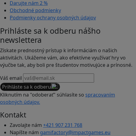
Darujte nám
2 %
Obchodné podmienky
Podmienky ochrany osobných údajov
Prihláste sa k odberu nášho
newslettera
Získate prednostný prístup k informáciám o našich
aktivitách. Ukážeme vám, ako efektívne využívať hry vo
výučbe tak, aby boli pre študentov motivujúce a prínosné.
Váš email
Prihláste sa k odberu
Kliknutím na "odoberať" súhlasíte so
spracovaním
osobných údajov.
Kontakt
Zavolajte nám
+421 907 231 768
Napíšte nám
gamifactory@impactgames.eu