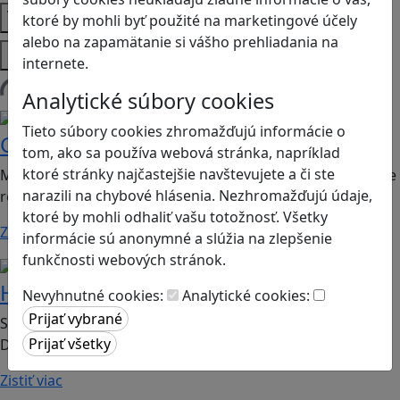
Témy
ktoré by mohli byť použité na marketingové účely
alebo na zapamätanie si vášho prehliadania na
Platformy
internete.
Analytické súbory cookies
Načítam hry
Ekológia
Globálne vzdelávanie
Tieto súbory cookies zhromažďujú informácie o
Garbage Gobblers
tom, ako sa používa webová stránka, napríklad
ktoré stránky najčastejšie navštevujete a či ste
Mobilná hra, v ktorej sa spolu s gobblermi naučíte správne
narazili na chybové hlásenia. Nezhromažďujú údaje,
recyklovať!
ktoré by mohli odhaliť vašu totožnosť. Všetky
Zistiť viac
informácie sú anonymné a slúžia na zlepšenie
funkčnosti webových stránok.
Ekológia
Strategické myslenie
House Them All!
Nevyhnutné cookies:
Analytické cookies:
Staňte sa zvieracím realiťákom a spoznajte ekosystém
Dunajských lužných lesov!
Zistiť viac