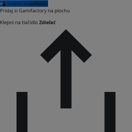
📲 Stiahni si aplikáciu
Pridaj si Gamifactory na plochu
Klepni na tlačidlo
Zdieľať