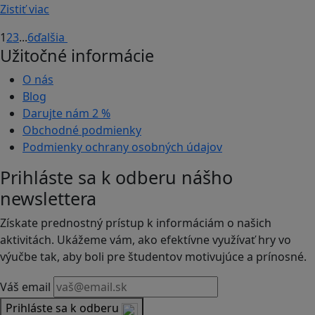
Zistiť viac
1
2
3
...
6
ďalšia
Užitočné informácie
O nás
Blog
Darujte nám
2 %
Obchodné podmienky
Podmienky ochrany osobných údajov
Prihláste sa k odberu nášho
newslettera
Získate prednostný prístup k informáciám o našich
aktivitách. Ukážeme vám, ako efektívne využívať hry vo
výučbe tak, aby boli pre študentov motivujúce a prínosné.
Váš email
Prihláste sa k odberu