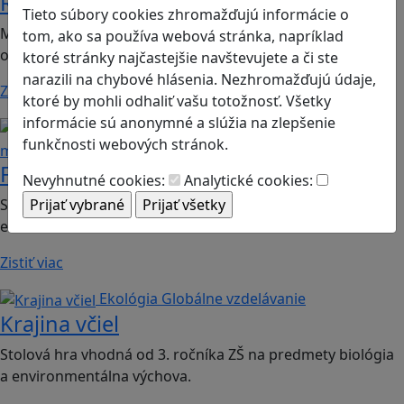
Romoji
Tieto súbory cookies zhromažďujú informácie o
Mobilná hra vhodná pre 2. ročník ZŠ a SŠ; predmety:
tom, ako sa používa webová stránka, napríklad
občianska náuka, etická výchova.
ktoré stránky najčastejšie navštevujete a či ste
narazili na chybové hlásenia. Nezhromažďujú údaje,
Zistiť viac
ktoré by mohli odhaliť vašu totožnosť. Všetky
informácie sú anonymné a slúžia na zlepšenie
Finančná gramotnosť
Logické
funkčnosti webových stránok.
myslenie
Finančné príšery
Nevyhnutné cookies:
Analytické cookies:
Spoločenská hra vhodná pre 2. stupeň ZŠ a SŠ; predmet:
ekonómia
Zistiť viac
Ekológia
Globálne vzdelávanie
Krajina včiel
Stolová hra vhodná od 3. ročníka ZŠ na predmety biológia
a environmentálna výchova.