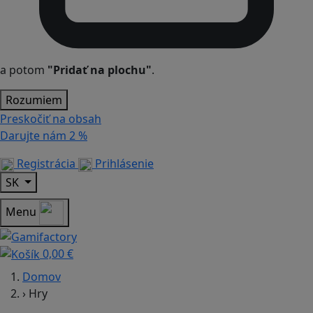
a potom
"Pridať na plochu"
.
Rozumiem
Preskočiť na obsah
Darujte nám
2 %
Registrácia
Prihlásenie
SK
Menu
0,00 €
Domov
›
Hry