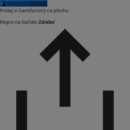
📲 Stiahni si aplikáciu
Pridaj si Gamifactory na plochu
Klepni na tlačidlo
Zdieľať