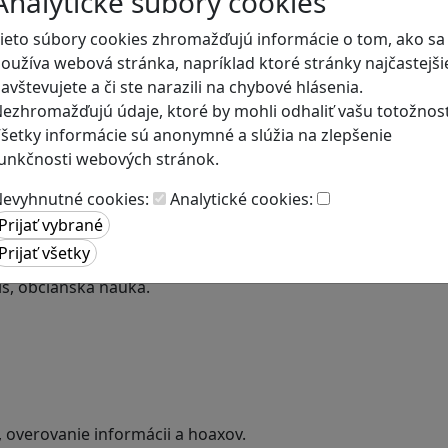
Analytické súbory cookies
ieto súbory cookies zhromažďujú informácie o tom, ako sa
oužíva webová stránka, napríklad ktoré stránky najčastejši
avštevujete a či ste narazili na chybové hlásenia.
ezhromažďujú údaje, ktoré by mohli odhaliť vašu totožnosť
šetky informácie sú anonymné a slúžia na zlepšenie
unkčnosti webových stránok.
evyhnutné cookies:
Analytické cookies:
a
is, občianska náuka.
, overovanie informácii a hoaxov.