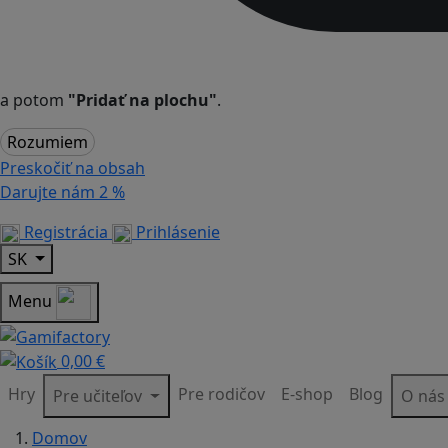
a potom
"Pridať na plochu"
.
Rozumiem
Preskočiť na obsah
Darujte nám
2 %
Registrácia
Prihlásenie
SK
Menu
0,00 €
Hry
Pre rodičov
E-shop
Blog
Pre učiteľov
O ná
Domov