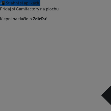
📲 Stiahni si aplikáciu
Pridaj si Gamifactory na plochu
Klepni na tlačidlo
Zdieľať