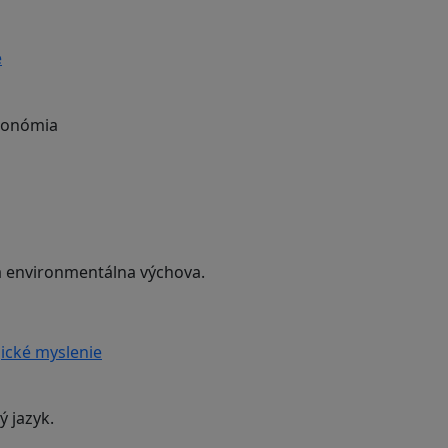
e
ekonómia
 a environmentálna výchova.
ické myslenie
ý jazyk.