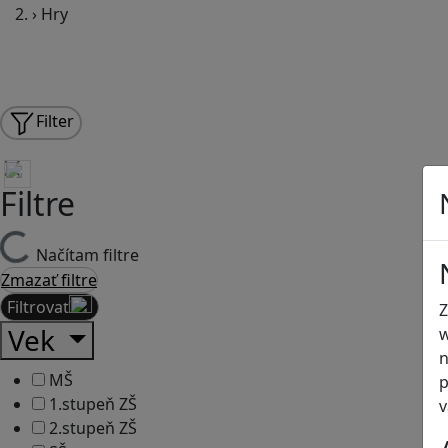
›
Hry
Filter
Filtre
Načítam filtre
Zmazať filtre
Filtrovať
Z
Vek
w
n
MŠ
p
1.stupeň ZŠ
v
2.stupeň ZŠ