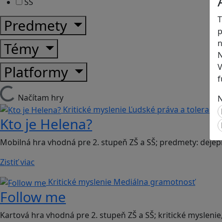
SŠ
T
Predmety
p
n
Témy
N
V
Platformy
f
Načítam hry
N
Kritické myslenie
Ľudské práva a toleranci
Kto je Helena?
Mobilná hra vhodná pre 2. stupeň ZŠ a SŠ; predmety: dejep
Zistiť viac
Kritické myslenie
Mediálna gramotnosť
Follow me
Kartová hra vhodná pre 2. stupeň ZŠ a SŠ; kritické myslenie