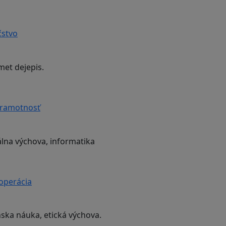
čstvo
met dejepis.
gramotnosť
lna výchova, informatika
ooperácia
nska náuka, etická výchova.