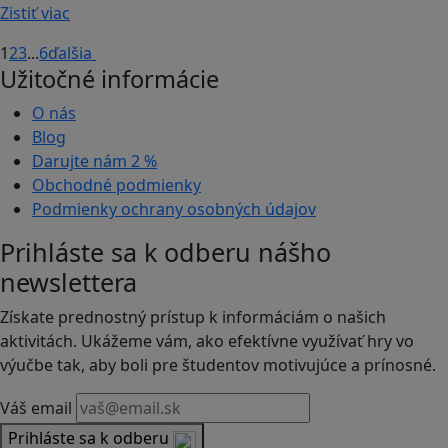
Zistiť viac
1
2
3
...
6
ďalšia
Užitočné informácie
O nás
Blog
Darujte nám
2 %
Obchodné podmienky
Podmienky ochrany osobných údajov
Prihláste sa k odberu nášho
newslettera
Získate prednostný prístup k informáciám o našich
aktivitách. Ukážeme vám, ako efektívne využívať hry vo
výučbe tak, aby boli pre študentov motivujúce a prínosné.
Váš email
Prihláste sa k odberu