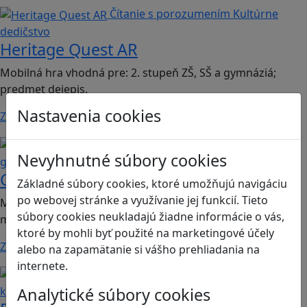
Čítanie s porozumením
Kultúrne
dedičstvo
Heritage Quest AR
Mobilná hra vhodná pre: 2. stupeň ZŠ, SŠ a gymnáziá;
predmet dejepis.
Nastavenia cookies
Zistiť viac
Kritické myslenie
Mediálna
Nevyhnutné súbory cookies
gramotnosť
Chicken Intelligence Agency
Základné súbory cookies, ktoré umožňujú navigáciu
po webovej stránke a využívanie jej funkcií. Tieto
Mobilná hra vhodná pre 2. stupeň ZŠ a SŠ; predmety:
súbory cookies neukladajú žiadne informácie o vás,
mediálna výchova, informatika
ktoré by mohli byť použité na marketingové účely
Zistiť viac
alebo na zapamätanie si vášho prehliadania na
internete.
Ľudské práva a tolerancia
Sociálne zručnosti a
Analytické súbory cookies
kooperácia