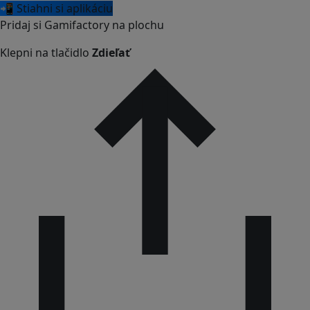
📲 Stiahni si aplikáciu
Pridaj si Gamifactory na plochu
Klepni na tlačidlo
Zdieľať