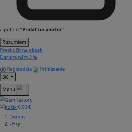
a potom
"Pridať na plochu"
.
Rozumiem
Preskočiť na obsah
Darujte nám
2 %
Registrácia
Prihlásenie
SK
Menu
0,00 €
Domov
›
Hry