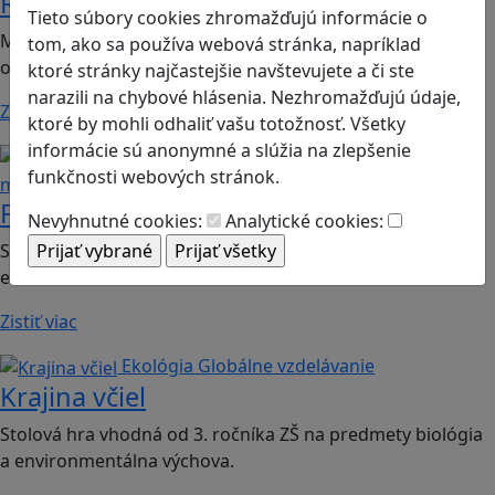
Romoji
Tieto súbory cookies zhromažďujú informácie o
Mobilná hra vhodná pre 2. ročník ZŠ a SŠ; predmety:
tom, ako sa používa webová stránka, napríklad
občianska náuka, etická výchova.
ktoré stránky najčastejšie navštevujete a či ste
narazili na chybové hlásenia. Nezhromažďujú údaje,
Zistiť viac
ktoré by mohli odhaliť vašu totožnosť. Všetky
informácie sú anonymné a slúžia na zlepšenie
Finančná gramotnosť
Logické
funkčnosti webových stránok.
myslenie
Finančné príšery
Nevyhnutné cookies:
Analytické cookies:
Spoločenská hra vhodná pre 2. stupeň ZŠ a SŠ; predmet:
ekonómia
Zistiť viac
Ekológia
Globálne vzdelávanie
Krajina včiel
Stolová hra vhodná od 3. ročníka ZŠ na predmety biológia
a environmentálna výchova.