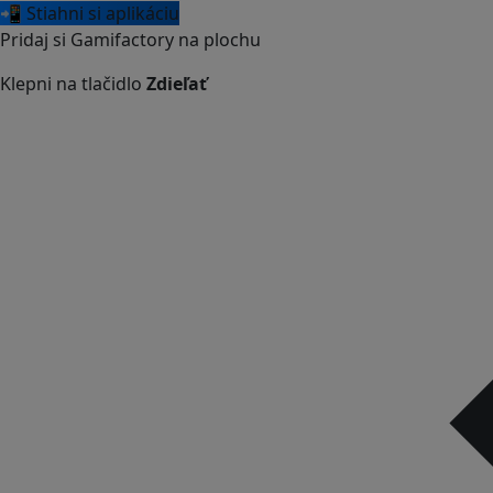
📲 Stiahni si aplikáciu
Pridaj si Gamifactory na plochu
Klepni na tlačidlo
Zdieľať