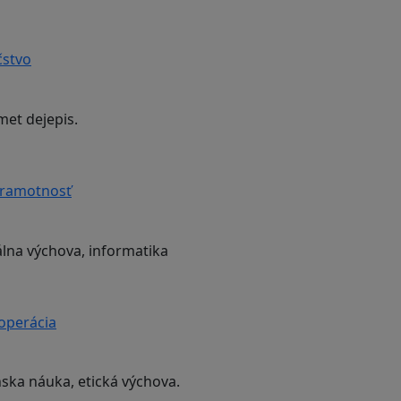
čstvo
met dejepis.
gramotnosť
lna výchova, informatika
ooperácia
nska náuka, etická výchova.