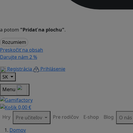
a potom
"Pridať na plochu"
.
Rozumiem
Preskočiť na obsah
Darujte nám
2 %
Registrácia
Prihlásenie
SK
Menu
0,00 €
Hry
Pre rodičov
E-shop
Blog
Pre učiteľov
O ná
Domov