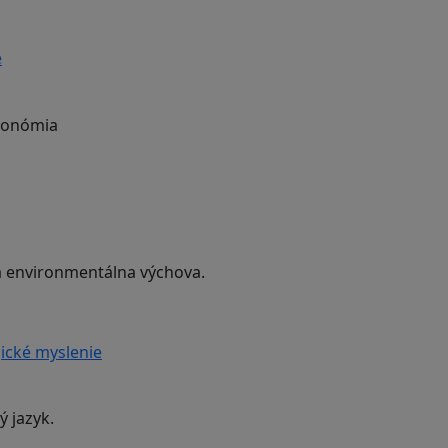
e
ekonómia
 a environmentálna výchova.
ické myslenie
ý jazyk.