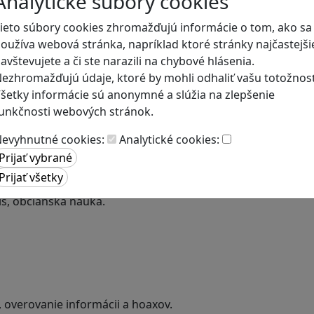
Analytické súbory cookies
ieto súbory cookies zhromažďujú informácie o tom, ako sa
oužíva webová stránka, napríklad ktoré stránky najčastejši
avštevujete a či ste narazili na chybové hlásenia.
ezhromažďujú údaje, ktoré by mohli odhaliť vašu totožnosť
šetky informácie sú anonymné a slúžia na zlepšenie
unkčnosti webových stránok.
evyhnutné cookies:
Analytické cookies:
a
is, občianska náuka.
, overovanie informácii a hoaxov.