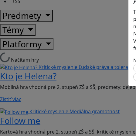
SŠ
T
Predmety
p
n
Témy
N
V
Platformy
f
Načítam hry
N
Kritické myslenie
Ľudské práva a toleranci
Kto je Helena?
Mobilná hra vhodná pre 2. stupeň ZŠ a SŠ; predmety: dejep
Zistiť viac
Kritické myslenie
Mediálna gramotnosť
Follow me
Kartová hra vhodná pre 2. stupeň ZŠ a SŠ; kritické myslenie