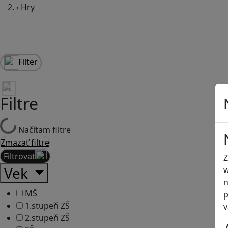
›
Hry
Filter
Filtre
Načítam filtre
Zmazať filtre
Filtrovať
Z
Vek
w
n
MŠ
p
1.stupeň ZŠ
v
2.stupeň ZŠ