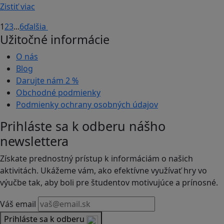
Zistiť viac
1
2
3
...
6
ďalšia
Užitočné informácie
O nás
Blog
Darujte nám
2 %
Obchodné podmienky
Podmienky ochrany osobných údajov
Prihláste sa k odberu nášho
newslettera
Získate prednostný prístup k informáciám o našich
aktivitách. Ukážeme vám, ako efektívne využívať hry vo
výučbe tak, aby boli pre študentov motivujúce a prínosné.
Váš email
Prihláste sa k odberu