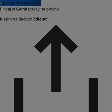
📲 Stiahni si aplikáciu
Pridaj si Gamifactory na plochu
Klepni na tlačidlo
Zdieľať