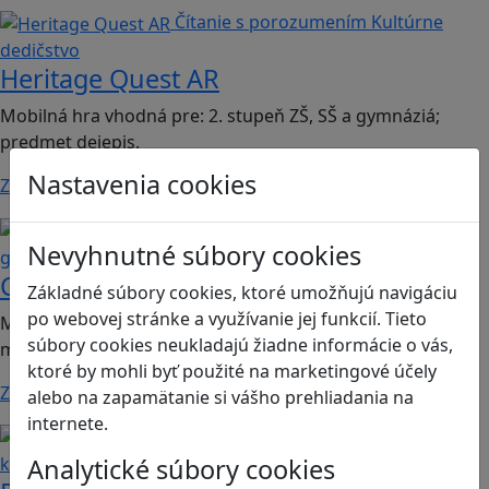
Čítanie s porozumením
Kultúrne
dedičstvo
Heritage Quest AR
Mobilná hra vhodná pre: 2. stupeň ZŠ, SŠ a gymnáziá;
predmet dejepis.
Nastavenia cookies
Zistiť viac
Kritické myslenie
Mediálna
Nevyhnutné súbory cookies
gramotnosť
Chicken Intelligence Agency
Základné súbory cookies, ktoré umožňujú navigáciu
po webovej stránke a využívanie jej funkcií. Tieto
Mobilná hra vhodná pre 2. stupeň ZŠ a SŠ; predmety:
súbory cookies neukladajú žiadne informácie o vás,
mediálna výchova, informatika
ktoré by mohli byť použité na marketingové účely
Zistiť viac
alebo na zapamätanie si vášho prehliadania na
internete.
Ľudské práva a tolerancia
Sociálne zručnosti a
Analytické súbory cookies
kooperácia