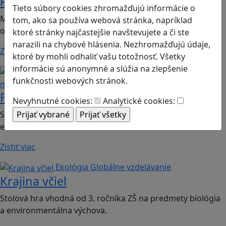
Romoji
Tieto súbory cookies zhromažďujú informácie o
Mobilná hra vhodná pre 2. ročník ZŠ a SŠ; predmety:
tom, ako sa používa webová stránka, napríklad
občianska náuka, etická výchova.
ktoré stránky najčastejšie navštevujete a či ste
narazili na chybové hlásenia. Nezhromažďujú údaje,
Zistiť viac
ktoré by mohli odhaliť vašu totožnosť. Všetky
informácie sú anonymné a slúžia na zlepšenie
Finančná gramotnosť
Logické
funkčnosti webových stránok.
myslenie
Finančné príšery
Nevyhnutné cookies:
Analytické cookies:
Spoločenská hra vhodná pre 2. stupeň ZŠ a SŠ; predmet:
ekonómia
Zistiť viac
Ekológia
Globálne vzdelávanie
Krajina včiel
Stolová hra vhodná od 3. ročníka ZŠ na predmety biológia
a environmentálna výchova.