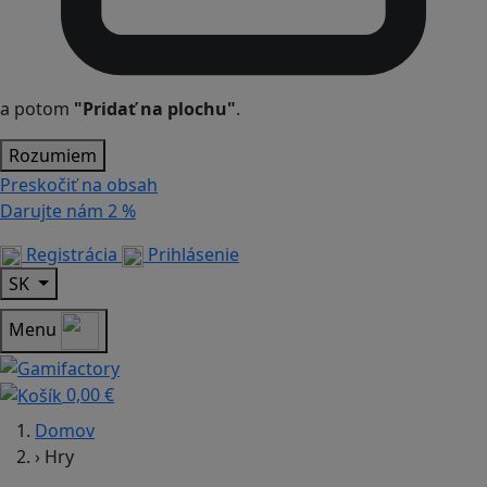
a potom
"Pridať na plochu"
.
Rozumiem
Preskočiť na obsah
Darujte nám
2 %
Registrácia
Prihlásenie
SK
Menu
0,00 €
Domov
›
Hry