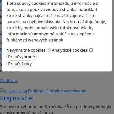
kooperácia
Tieto súbory cookies zhromažďujú informácie o
Romoji
tom, ako sa používa webová stránka, napríklad
ktoré stránky najčastejšie navštevujete a či ste
Mobilná hra vhodná pre 2. ročník ZŠ a SŠ; predmety:
narazili na chybové hlásenia. Nezhromažďujú údaje,
občianska náuka, etická výchova.
ktoré by mohli odhaliť vašu totožnosť. Všetky
Zistiť viac
informácie sú anonymné a slúžia na zlepšenie
funkčnosti webových stránok.
Finančná gramotnosť
Logické
myslenie
Nevyhnutné cookies:
Analytické cookies:
Finančné príšery
Spoločenská hra vhodná pre 2. stupeň ZŠ a SŠ; predmet:
ekonómia
Zistiť viac
Ekológia
Globálne vzdelávanie
Krajina včiel
Stolová hra vhodná od 3. ročníka ZŠ na predmety biológia
a environmentálna výchova.