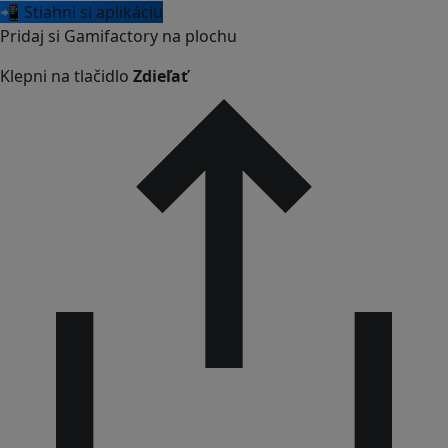
📲 Stiahni si aplikáciu
Pridaj si Gamifactory na plochu
Klepni na tlačidlo
Zdieľať