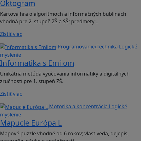
Oktogram
Kartová hra o algoritmoch a informačných bublinách
vhodná pre 2. stupeň ZŠ a SŠ; predmety:…
Zistiť viac
Programovanie/Technika
Logické
myslenie
Informatika s Emilom
Unikátna metóda vyučovania informatiky a digitálnych
zručností pre 1. stupeň ZŠ.
Zistiť viac
Motorika a koncentrácia
Logické
myslenie
Mapucle Európa L
Mapové puzzle vhodné od 6 rokov; vlastiveda, dejepis,
geografia, náuka o spoločnosti.