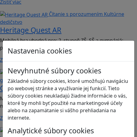
Zistiť viac
Čítanie s porozumením
Kultúrne
dedičstvo
Heritage Quest AR
Mobilná hra vhodná pre: 2. stupeň ZŠ, SŠ a gymnáziá;
predmet dejepis.
Nastavenia cookies
Zistiť viac
Nevyhnutné súbory cookies
Kritické myslenie
Mediálna
gramotnosť
Základné súbory cookies, ktoré umožňujú navigáciu
Chicken Intelligence Agency
po webovej stránke a využívanie jej funkcií. Tieto
súbory cookies neukladajú žiadne informácie o vás,
Mobilná hra vhodná pre 2. stupeň ZŠ a SŠ; predmety:
ktoré by mohli byť použité na marketingové účely
mediálna výchova, informatika
alebo na zapamätanie si vášho prehliadania na
internete.
Zistiť viac
Analytické súbory cookies
Ľudské práva a tolerancia
Sociálne zručnosti a