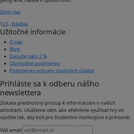
Zistiť viac
1
2
3
...
6
ďalšia
Užitočné informácie
O nás
Blog
Darujte nám
2 %
Obchodné podmienky
Podmienky ochrany osobných údajov
Prihláste sa k odberu nášho
newslettera
Získate prednostný prístup k informáciám o našich
aktivitách. Ukážeme vám, ako efektívne využívať hry vo
výučbe tak, aby boli pre študentov motivujúce a prínosné.
Váš email