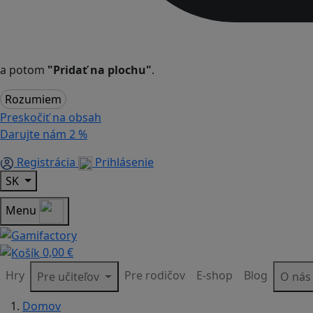
a potom
"Pridať na plochu"
.
Rozumiem
Preskočiť na obsah
Darujte nám
2 %
Registrácia
Prihlásenie
SK
Menu
0,00 €
Hry
Pre rodičov
E-shop
Blog
Pre učiteľov
O ná
Domov