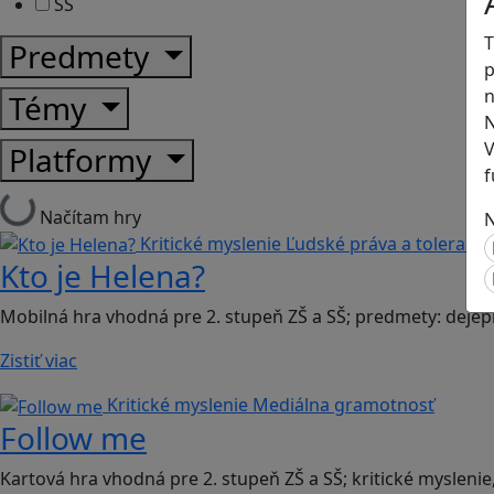
SŠ
T
Predmety
p
n
Témy
N
V
Platformy
f
Načítam hry
N
Kritické myslenie
Ľudské práva a toleranci
Kto je Helena?
Mobilná hra vhodná pre 2. stupeň ZŠ a SŠ; predmety: dejep
Zistiť viac
Kritické myslenie
Mediálna gramotnosť
Follow me
Kartová hra vhodná pre 2. stupeň ZŠ a SŠ; kritické myslenie