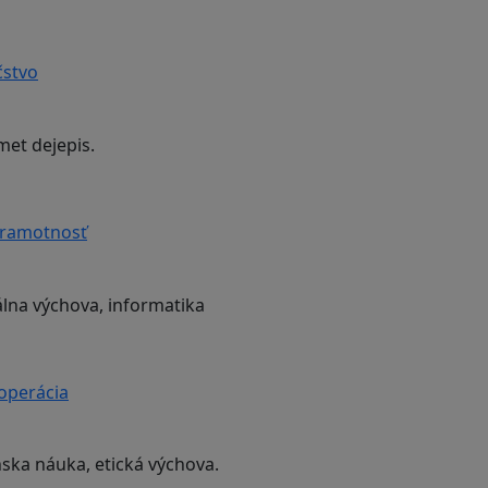
čstvo
met dejepis.
gramotnosť
lna výchova, informatika
ooperácia
nska náuka, etická výchova.