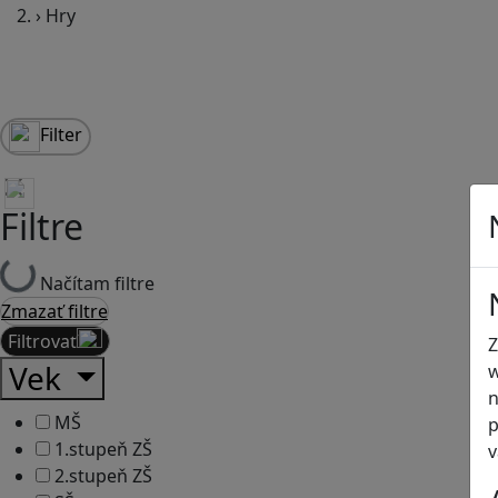
›
Hry
Filter
Filtre
Načítam filtre
Zmazať filtre
Filtrovať
Z
Vek
w
n
MŠ
p
1.stupeň ZŠ
v
2.stupeň ZŠ