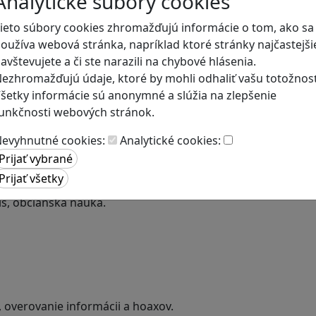
Analytické súbory cookies
ieto súbory cookies zhromažďujú informácie o tom, ako sa
oužíva webová stránka, napríklad ktoré stránky najčastejši
avštevujete a či ste narazili na chybové hlásenia.
ezhromažďujú údaje, ktoré by mohli odhaliť vašu totožnosť
šetky informácie sú anonymné a slúžia na zlepšenie
unkčnosti webových stránok.
evyhnutné cookies:
Analytické cookies:
a
is, občianska náuka.
, overovanie informácii a hoaxov.