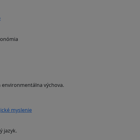
e
ekonómia
 a environmentálna výchova.
ické myslenie
ý jazyk.