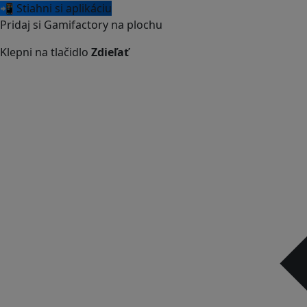
📲 Stiahni si aplikáciu
Pridaj si Gamifactory na plochu
Klepni na tlačidlo
Zdieľať