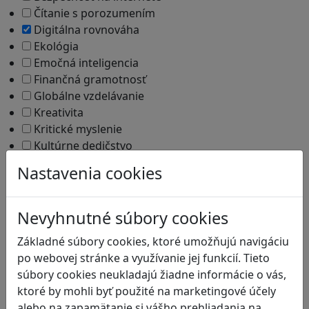
Čítanie s porozumením
Digitálna rovnováha
Ekológia
Emočná inteligencia
Finančná gramotnosť
Globálne vzdelávanie
Kreativita
Kritické myslenie
Kultúrne dedičstvo
Kyberšikana
Nastavenia cookies
Logické myslenie
Ľudské práva a tolerancia
Mediálna gramotnosť
Nevyhnutné súbory cookies
Motorika a koncentrácia
Základné súbory cookies, ktoré umožňujú navigáciu
Podnikavosť a inovácie
po webovej stránke a využívanie jej funkcií. Tieto
Prírodné vedy / STEM
súbory cookies neukladajú žiadne informácie o vás,
Programovanie/Technika
ktoré by mohli byť použité na marketingové účely
Sociálne zručnosti a kooperácia
alebo na zapamätanie si vášho prehliadania na