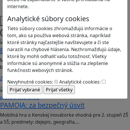
Strategické myslenie
internete.
Zdravie a pohyb
Analytické súbory cookies
Platformy
Tieto súbory cookies zhromažďujú informácie o
Načítam hry
tom, ako sa používa webová stránka, napríklad
Zdravie a pohyb
Prírodné vedy / STEM
ktoré stránky najčastejšie navštevujete a či ste
Bunky v akcii
narazili na chybové hlásenia. Nezhromažďujú údaje,
ktoré by mohli odhaliť vašu totožnosť. Všetky
Mobilná hra vhodná pre 2. stupeň ZŠ a SŠ; predmet:
informácie sú anonymné a slúžia na zlepšenie
biológia.
funkčnosti webových stránok.
Zistiť viac
Nevyhnutné cookies:
Analytické cookies:
Globálne vzdelávanie
Ľudské
práva a tolerancia
PAMOJA: za bezpečný úsvit
Mobilná hra o Kenskej inovátorke vhodná pre 2. stupeň ZŠ
a SŠ; predmety: dejepis, geografia,…