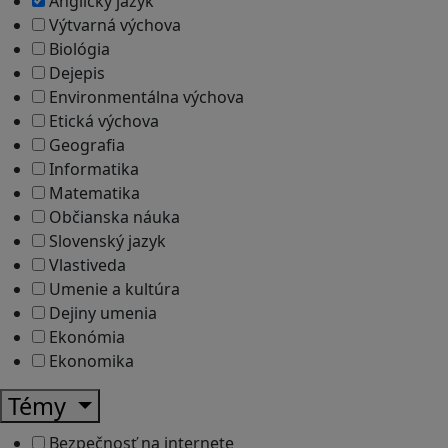
Anglický jazyk
Výtvarná výchova
Biológia
Dejepis
Environmentálna výchova
Etická výchova
Geografia
Informatika
Matematika
Občianska náuka
Slovenský jazyk
Vlastiveda
Umenie a kultúra
Dejiny umenia
Ekonómia
Ekonomika
Témy
Bezpečnosť na internete