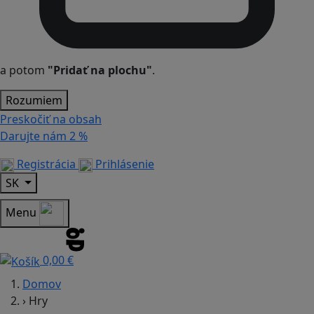
a potom
"Pridať na plochu"
.
Rozumiem
Preskočiť na obsah
Darujte nám
2 %
Registrácia
Prihlásenie
SK
Menu
0,00 €
Domov
›
Hry