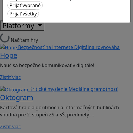
Strategické myslenie
Zdravie a pohyb
Platformy
Načítam hry
Bezpečnosť na internete
Digitálna rovnováha
Hope
Nauč sa bezpečne komunikovať v digitále!
Zistiť viac
Kritické myslenie
Mediálna gramotnosť
Oktogram
Kartová hra o algoritmoch a informačných bublinách
vhodná pre 2. stupeň ZŠ a SŠ; predmety:…
Zistiť viac