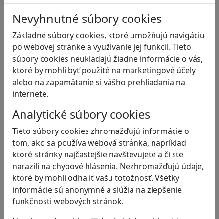
Bezpečnosť na internete
Čítanie s porozumením
Nevyhnutné súbory cookies
Digitálna rovnováha
Základné súbory cookies, ktoré umožňujú navigáciu
Ekológia
po webovej stránke a využívanie jej funkcií. Tieto
Emočná inteligencia
súbory cookies neukladajú žiadne informácie o vás,
Finančná gramotnosť
ktoré by mohli byť použité na marketingové účely
Globálne vzdelávanie
alebo na zapamätanie si vášho prehliadania na
Kreativita
internete.
Kritické myslenie
Kultúrne dedičstvo
Analytické súbory cookies
Kyberšikana
Tieto súbory cookies zhromažďujú informácie o
Logické myslenie
tom, ako sa používa webová stránka, napríklad
Ľudské práva a tolerancia
ktoré stránky najčastejšie navštevujete a či ste
Mediálna gramotnosť
narazili na chybové hlásenia. Nezhromažďujú údaje,
Motorika a koncentrácia
ktoré by mohli odhaliť vašu totožnosť. Všetky
Podnikavosť a inovácie
informácie sú anonymné a slúžia na zlepšenie
Prírodné vedy / STEM
funkčnosti webových stránok.
Programovanie/Technika
Sociálne zručnosti a kooperácia