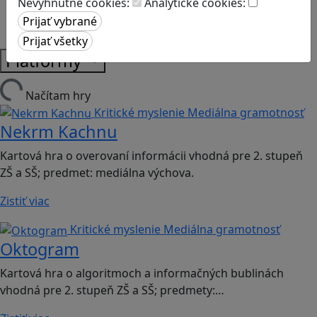
Nevyhnutné cookies:
Analytické cookies:
Strategické myslenie
Zdravie a pohyb
Platformy
Načítam hry
Kritické myslenie
Mediálna gramotnosť
Nekrm Kachnu
Kartová hra o overovaní informácii vhodná pre 2. stupeň
ZŠ a SŠ; predmet: mediálna výchova.
Zistiť viac
Kritické myslenie
Mediálna gramotnosť
Oktogram
Kartová hra o algoritmoch a informačných bublinách
vhodná pre 2. stupeň ZŠ a SŠ; predmety:…