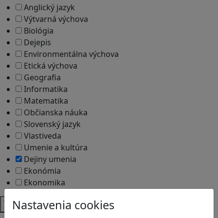
Anglický jazyk
Výtvarná výchova
Biológia
Dejepis
Environmentálna výchova
Etická výchova
Geografia
Informatika
Matematika
Občianska náuka
Slovenský jazyk
Vlastiveda
Umenie a kultúra
Dejiny umenia
Ekonómia
Ekonomika
Témy
Nastavenia cookies