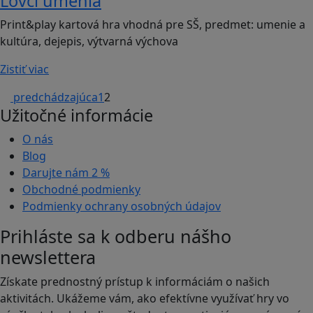
Lovci umenia
Print&play kartová hra vhodná pre SŠ, predmet: umenie a
kultúra, dejepis, výtvarná výchova
Zistiť viac
predchádzajúca
1
2
Užitočné informácie
O nás
Blog
Darujte nám
2 %
Obchodné podmienky
Podmienky ochrany osobných údajov
Prihláste sa k odberu nášho
newslettera
Získate prednostný prístup k informáciám o našich
aktivitách. Ukážeme vám, ako efektívne využívať hry vo