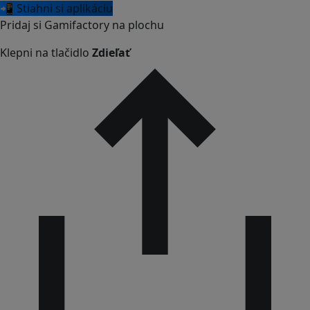
📲 Stiahni si aplikáciu
Pridaj si Gamifactory na plochu
Klepni na tlačidlo
Zdieľať