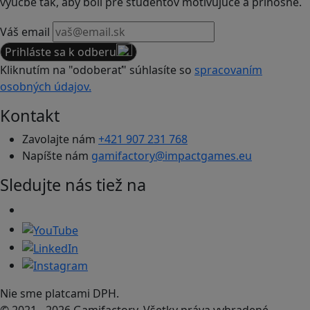
výučbe tak, aby boli pre študentov motivujúce a prínosné.
Váš email
Prihláste sa k odberu
Kliknutím na "odoberať" súhlasíte so
spracovaním
osobných údajov.
Kontakt
Zavolajte nám
+421 907 231 768
Napíšte nám
gamifactory@impactgames.eu
Sledujte nás tiež na
Nie sme platcami DPH.