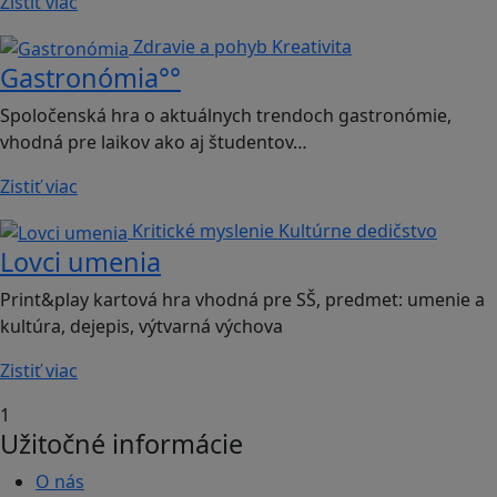
Zistiť viac
Zdravie a pohyb
Kreativita
Gastronómia°°
Spoločenská hra o aktuálnych trendoch gastronómie,
vhodná pre laikov ako aj študentov…
Zistiť viac
Kritické myslenie
Kultúrne dedičstvo
Lovci umenia
Print&play kartová hra vhodná pre SŠ, predmet: umenie a
kultúra, dejepis, výtvarná výchova
Zistiť viac
1
Užitočné informácie
O nás