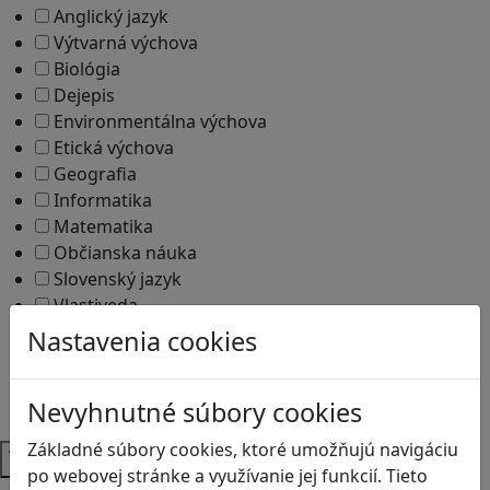
Anglický jazyk
Výtvarná výchova
Biológia
Dejepis
Environmentálna výchova
Etická výchova
Geografia
Informatika
Matematika
Občianska náuka
Slovenský jazyk
Vlastiveda
Umenie a kultúra
Nastavenia cookies
Dejiny umenia
Ekonómia
Nevyhnutné súbory cookies
Ekonomika
Základné súbory cookies, ktoré umožňujú navigáciu
Témy
po webovej stránke a využívanie jej funkcií. Tieto