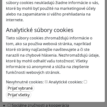
Bezpečnosť na internete
súbory cookies neukladajú žiadne informácie o vás,
Čítanie s porozumením
ktoré by mohli byť použité na marketingové účely
Digitálna rovnováha
alebo na zapamätanie si vášho prehliadania na
Ekológia
internete.
Emočná inteligencia
Analytické súbory cookies
Finančná gramotnosť
Globálne vzdelávanie
Tieto súbory cookies zhromažďujú informácie o
Kreativita
tom, ako sa používa webová stránka, napríklad
Kritické myslenie
ktoré stránky najčastejšie navštevujete a či ste
Kultúrne dedičstvo
narazili na chybové hlásenia. Nezhromažďujú údaje,
Kyberšikana
ktoré by mohli odhaliť vašu totožnosť. Všetky
Logické myslenie
informácie sú anonymné a slúžia na zlepšenie
Ľudské práva a tolerancia
funkčnosti webových stránok.
Mediálna gramotnosť
Nevyhnutné cookies:
Analytické cookies:
Motorika a koncentrácia
Podnikavosť a inovácie
Prírodné vedy / STEM
Programovanie/Technika
Sociálne zručnosti a kooperácia