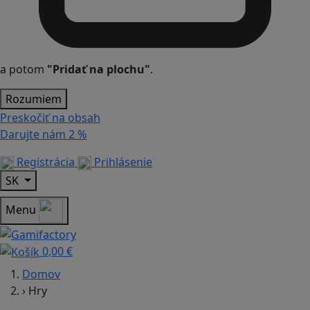
a potom
"Pridať na plochu"
.
Rozumiem
Preskočiť na obsah
Darujte nám
2 %
Registrácia
Prihlásenie
SK
Menu
0,00 €
Domov
›
Hry