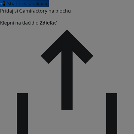
📲 Stiahni si aplikáciu
Pridaj si Gamifactory na plochu
Klepni na tlačidlo
Zdieľať