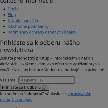
Užitočné informácie
O nás
Blog
Darujte nám
2 %
Obchodné podmienky
Podmienky ochrany osobných údajov
Prihláste sa k odberu nášho
newslettera
Získate prednostný prístup k informáciám o našich
aktivitách. Ukážeme vám, ako efektívne využívať hry vo
výučbe tak, aby boli pre študentov motivujúce a prínosné.
Váš email
Prihláste sa k odberu
Kliknutím na "odoberať" súhlasíte so
spracovaním
osobných údajov.