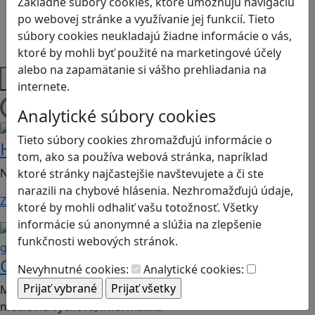
Základné súbory cookies, ktoré umožňujú navigáciu
Sociálne zručnosti a kooperácia
po webovej stránke a využívanie jej funkcií. Tieto
Strategické myslenie
súbory cookies neukladajú žiadne informácie o vás,
Zdravie a pohyb
ktoré by mohli byť použité na marketingové účely
alebo na zapamätanie si vášho prehliadania na
Platformy
internete.
Analytické súbory cookies
Načítam hry
Bezpečnosť na internete
Digitálna rovnováha
Tieto súbory cookies zhromažďujú informácie o
Hope
tom, ako sa používa webová stránka, napríklad
Nauč sa bezpečne komunikovať v digitále!
ktoré stránky najčastejšie navštevujete a či ste
narazili na chybové hlásenia. Nezhromažďujú údaje,
Zistiť viac
ktoré by mohli odhaliť vašu totožnosť. Všetky
informácie sú anonymné a slúžia na zlepšenie
Kritické myslenie
Mediálna
funkčnosti webových stránok.
gramotnosť
Chicken Intelligence Agency
Nevyhnutné cookies:
Analytické cookies:
Mobilná hra vhodná pre 2. stupeň ZŠ a SŠ; predmety:
mediálna výchova, informatika