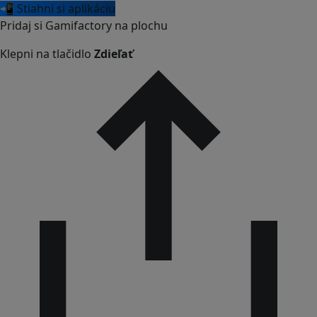
📲 Stiahni si aplikáciu
Pridaj si Gamifactory na plochu
Klepni na tlačidlo
Zdieľať