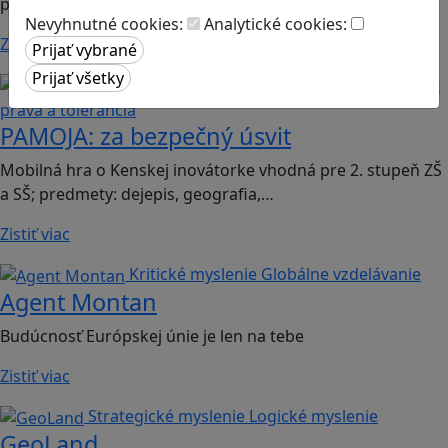
predmety občianska náuka, dejepis,…
Nevyhnutné cookies:
Analytické cookies:
Zistiť viac
Globálne vzdelávanie
Ľudské
práva a tolerancia
PAMOJA: za bezpečný úsvit
Mobilná hra o Kenskej inovátorke vhodná pre 2. stupeň ZŠ
a SŠ; predmety: dejepis, geografia,…
Zistiť viac
Kritické myslenie
Globálne vzdelávanie
Agent Montan
Budúcnosť Európskej únie je len na tebe
Zistiť viac
Strategické myslenie
Logické myslenie
GeoLand