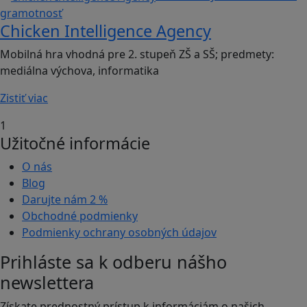
gramotnosť
Chicken Intelligence Agency
Mobilná hra vhodná pre 2. stupeň ZŠ a SŠ; predmety:
mediálna výchova, informatika
Zistiť viac
1
Užitočné informácie
O nás
Blog
Darujte nám
2 %
Obchodné podmienky
Podmienky ochrany osobných údajov
Prihláste sa k odberu nášho
newslettera
Získate prednostný prístup k informáciám o našich