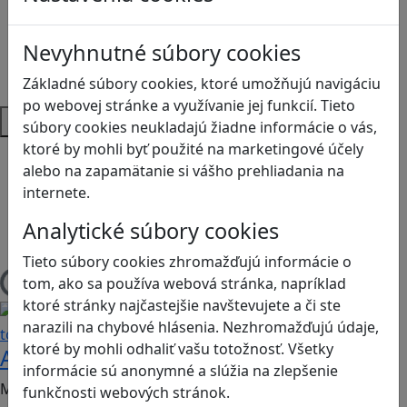
Programovanie/Technika
Sociálne zručnosti a kooperácia
Nevyhnutné súbory cookies
Strategické myslenie
Zdravie a pohyb
Základné súbory cookies, ktoré umožňujú navigáciu
po webovej stránke a využívanie jej funkcií. Tieto
Platformy
súbory cookies neukladajú žiadne informácie o vás,
ktoré by mohli byť použité na marketingové účely
Android
alebo na zapamätanie si vášho prehliadania na
iOS
internete.
Stolové, kartové
Web
Analytické súbory cookies
Print & Play
Tieto súbory cookies zhromažďujú informácie o
tom, ako sa používa webová stránka, napríklad
Načítam hry
ktoré stránky najčastejšie navštevujete a či ste
Kritické myslenie
Ľudské práva a
narazili na chybové hlásenia. Nezhromažďujú údaje,
tolerancia
ktoré by mohli odhaliť vašu totožnosť. Všetky
Aaronova dilema
informácie sú anonymné a slúžia na zlepšenie
Mobilná hra vhodná pre: 2. stupeň ZŠ, SŠ a gymnáziá;
funkčnosti webových stránok.