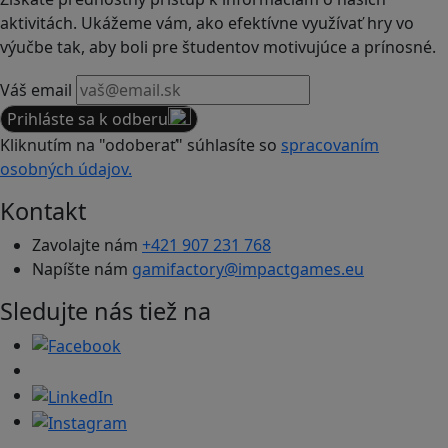
aktivitách. Ukážeme vám, ako efektívne využívať hry vo
výučbe tak, aby boli pre študentov motivujúce a prínosné.
Váš email
Prihláste sa k odberu
Kliknutím na "odoberať" súhlasíte so
spracovaním
osobných údajov.
Kontakt
Zavolajte nám
+421 907 231 768
Napíšte nám
gamifactory@impactgames.eu
Sledujte nás tiež na