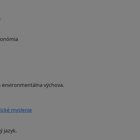
e
ekonómia
 a environmentálna výchova.
ické myslenie
ý jazyk.