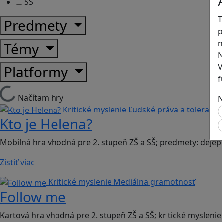
SŠ
T
Predmety
p
n
Témy
N
V
Platformy
f
Načítam hry
N
Kritické myslenie
Ľudské práva a toleranci
Kto je Helena?
Mobilná hra vhodná pre 2. stupeň ZŠ a SŠ; predmety: dejep
Zistiť viac
Kritické myslenie
Mediálna gramotnosť
Follow me
Kartová hra vhodná pre 2. stupeň ZŠ a SŠ; kritické myslenie