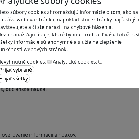
Analytické súbory cookies
ieto súbory cookies zhromažďujú informácie o tom, ako sa
oužíva webová stránka, napríklad ktoré stránky najčastejši
avštevujete a či ste narazili na chybové hlásenia.
ezhromažďujú údaje, ktoré by mohli odhaliť vašu totožnosť
šetky informácie sú anonymné a slúžia na zlepšenie
unkčnosti webových stránok.
evyhnutné cookies:
Analytické cookies:
a
is, občianska náuka.
, overovanie informácii a hoaxov.