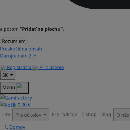
a potom
"Pridať na plochu"
.
Rozumiem
Preskočiť na obsah
Darujte nám
2 %
Registrácia
Prihlásenie
SK
Menu
0,00 €
Hry
Pre rodičov
E-shop
Blog
Pre učiteľov
O ná
Domov