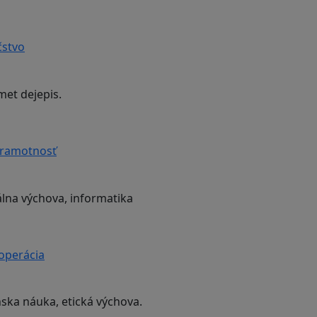
čstvo
met dejepis.
gramotnosť
lna výchova, informatika
ooperácia
nska náuka, etická výchova.