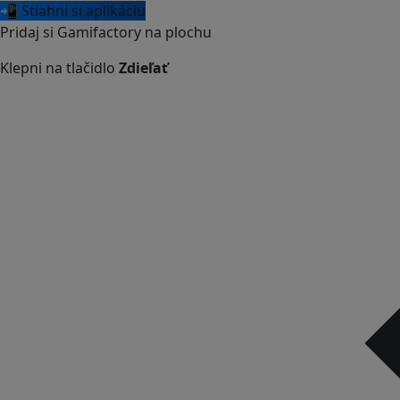
📲 Stiahni si aplikáciu
Pridaj si Gamifactory na plochu
Klepni na tlačidlo
Zdieľať