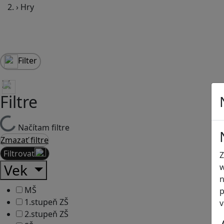
›
Hry
Filter
Filtre
Načítam filtre
Zmazať filtre
Filtrovať
Z
Vek
w
n
MŠ
p
1.stupeň ZŠ
v
2.stupeň ZŠ