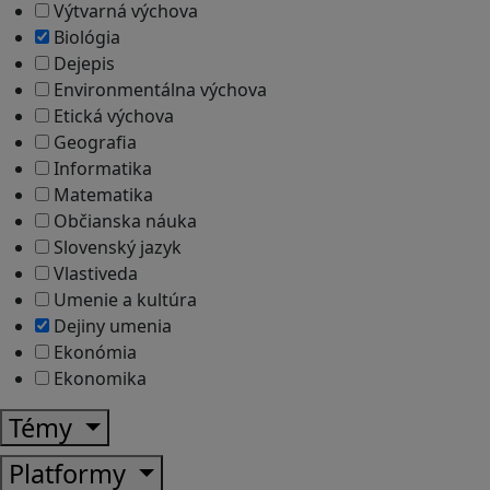
Výtvarná výchova
Biológia
Dejepis
Environmentálna výchova
Etická výchova
Geografia
Informatika
Matematika
Občianska náuka
Slovenský jazyk
Vlastiveda
Umenie a kultúra
Dejiny umenia
Ekonómia
Ekonomika
Témy
Platformy