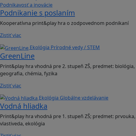
Podnikavosť a inovácie
Podnikanie s poslaním
Kooperatívna print&play hra o zodpovednom podnikaní
Zistiť viac
Ekológia
Prírodné vedy / STEM
GreenLine
Print&play hra vhodná pre 2. stupeň ZŠ, predmet: biológia,
geografia, chémia, fyzika
Zistiť viac
Ekológia
Globálne vzdelávanie
Vodná hliadka
Print&play hra vhodná pre 1. stupeň ZŠ; predmet: prvouka,
vlastiveda, ekológia
Zistiť viac