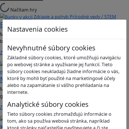
Načítam hry
Zdravie a pohyb
Prírodné vedy / STEM
Bunky v akcii
Nastavenia cookies
Mobilná hra vhodná pre 2. stupeň ZŠ a SŠ; predmet:
biológia.
Nevyhnutné súbory cookies
Zistiť viac
Základné súbory cookies, ktoré umožňujú navigáciu
Motorika a koncentrácia
Logické
po webovej stránke a využívanie jej funkcií. Tieto
súbory cookies neukladajú žiadne informácie o vás,
myslenie
Mapucle Európa L
ktoré by mohli byť použité na marketingové účely
alebo na zapamätanie si vášho prehliadania na
Mapové puzzle vhodné od 6 rokov; vlastiveda, dejepis,
internete.
geografia, náuka o spoločnosti.
Analytické súbory cookies
Zistiť viac
Tieto súbory cookies zhromažďujú informácie o
Ekológia
Globálne vzdelávanie
tom, ako sa používa webová stránka, napríklad
Krajina včiel
ktoré stránky najčastejšie navštevujete a či ste