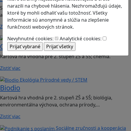
narazili na chybové hlásenia. Nezhromažďujú údaje,
Stolová hra vhodná od 3. ročníka ZŠ na predmety biológia
ktoré by mohli odhaliť vašu totožnosť. Všetky
a environmentálna výchova.
informácie sú anonymné a slúžia na zlepšenie
Zistiť viac
funkčnosti webových stránok.
Logické myslenie
Prírodné vedy / STEM
Nevyhnutné cookies:
Analytické cookies:
Chemlik
Kartová hra vhodná pre 2. stupeň ZŠ a SŠ; chémia.
Zistiť viac
Ekológia
Prírodné vedy / STEM
Biodio
Kartová hra vhodná pre 2. stupeň ZŠ a SŠ; biológia,
environmentálna výchova, ochrana prírody,…
Zistiť viac
Sociálne zručnosti a kooperácia