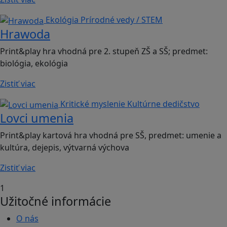
Ekológia
Prírodné vedy / STEM
Hrawoda
Print&play hra vhodná pre 2. stupeň ZŠ a SŠ; predmet:
biológia, ekológia
Zistiť viac
Kritické myslenie
Kultúrne dedičstvo
Lovci umenia
Print&play kartová hra vhodná pre SŠ, predmet: umenie a
kultúra, dejepis, výtvarná výchova
Zistiť viac
1
Užitočné informácie
O nás