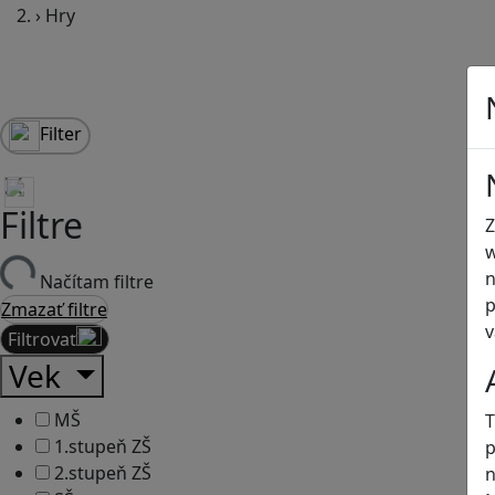
›
Hry
Filter
Filtre
Z
w
n
Načítam filtre
p
Zmazať filtre
v
Filtrovať
Vek
MŠ
T
1.stupeň ZŠ
p
2.stupeň ZŠ
n