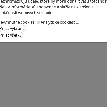
ezhromažďujú údaje, ktoré by mohli odhaliť vašu totožnosť
šetky informácie sú anonymné a slúžia na zlepšenie
unkčnosti webových stránok.
evyhnutné cookies:
Analytické cookies: