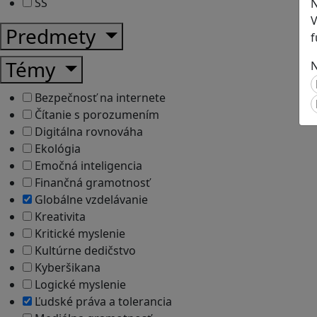
SŠ
N
V
Predmety
f
Témy
N
Bezpečnosť na internete
Čítanie s porozumením
Digitálna rovnováha
Ekológia
Emočná inteligencia
Finančná gramotnosť
Globálne vzdelávanie
Kreativita
Kritické myslenie
Kultúrne dedičstvo
Kyberšikana
Logické myslenie
Ľudské práva a tolerancia