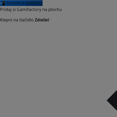
📲 Stiahni si aplikáciu
Pridaj si Gamifactory na plochu
Klepni na tlačidlo
Zdieľať