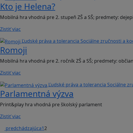
Kto je Helena?
Mobilná hra vhodná pre 2. stupeň ZŠ a SŠ; predmety: dejep
Zistiť viac
Ľudské práva a tolerancia
Sociálne zručnosti a k
Romoji
Mobilná hra vhodná pre 2. ročník ZŠ a SŠ; predmety: občia
Zistiť viac
Ľudské práva a tolerancia
Sociálne zr
Parlamentná výzva
Print&play hra vhodná pre školský parlament
Zistiť viac
predchádzajúca
1
2