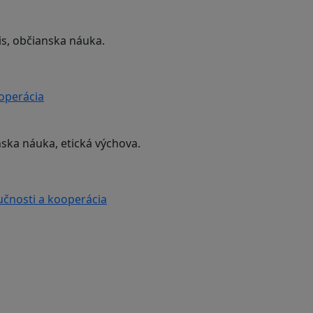
is, občianska náuka.
ooperácia
nska náuka, etická výchova.
učnosti a kooperácia