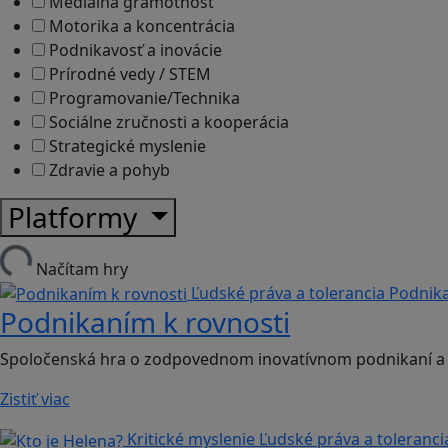
Mediálna gramotnosť
Motorika a koncentrácia
Podnikavosť a inovácie
Prírodné vedy / STEM
Programovanie/Technika
Sociálne zručnosti a kooperácia
Strategické myslenie
Zdravie a pohyb
Platformy
Načítam hry
Ľudské práva a tolerancia
Podnika
Podnikaním k rovnosti
Spoločenská hra o zodpovednom inovatívnom podnikaní a
Zistiť viac
Kritické myslenie
Ľudské práva a toleranci