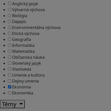
Anglický jazyk
Výtvarná výchova
Biológia
Dejepis
Environmentálna výchova
Etická výchova
Geografia
Informatika
Matematika
Občianska náuka
Slovenský jazyk
Vlastiveda
Umenie a kultúra
Dejiny umenia
Ekonómia
Ekonomika
Témy