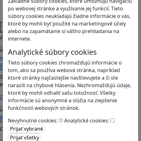
Základné súbory cookies, ktoré umožňujú navigáciu
Strategické myslenie
po webovej stránke a využívanie jej funkcií. Tieto
Zdravie a pohyb
súbory cookies neukladajú žiadne informácie o vás,
ktoré by mohli byť použité na marketingové účely
Platformy
alebo na zapamätanie si vášho prehliadania na
internete.
Načítam hry
Finančná gramotnosť
Logické
Analytické súbory cookies
myslenie
Tieto súbory cookies zhromažďujú informácie o
Finančné príšery
tom, ako sa používa webová stránka, napríklad
Spoločenská hra vhodná pre 2. stupeň ZŠ a SŠ; predmet:
ktoré stránky najčastejšie navštevujete a či ste
ekonómia
narazili na chybové hlásenia. Nezhromažďujú údaje,
ktoré by mohli odhaliť vašu totožnosť. Všetky
Zistiť viac
informácie sú anonymné a slúžia na zlepšenie
funkčnosti webových stránok.
Kritické myslenie
Kultúrne dedičstvo
Po stopách Keltov
Nevyhnutné cookies:
Analytické cookies:
Objavte skryté keltské náleziská v Bratislave