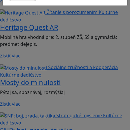
Zistiť viac
Čítanie s porozumením
Kultúrne
dedičstvo
Heritage Quest AR
Mobilná hra vhodná pre: 2. stupeň ZŠ, SŠ a gymnáziá;
predmet dejepis.
Zistiť viac
Sociálne zručnosti a kooperácia
Kultúrne dedičstvo
Mosty do minulosti
Pýtaj sa, spoznávaj, rozmýšľaj
Zistiť viac
Strategické myslenie
Kultúrne
dedičstvo