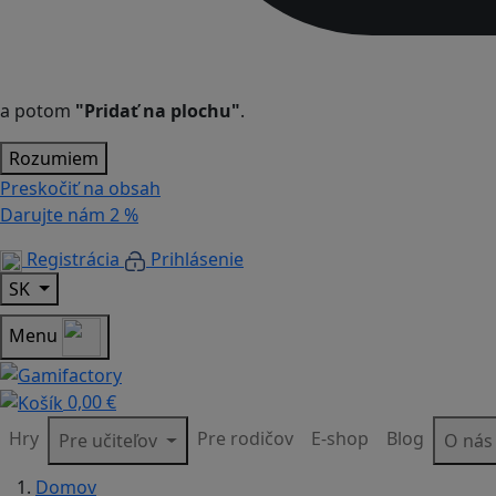
a potom
"Pridať na plochu"
.
Rozumiem
Preskočiť na obsah
Darujte nám
2 %
Registrácia
Prihlásenie
SK
Menu
0,00 €
Hry
Pre rodičov
E-shop
Blog
Pre učiteľov
O ná
Domov