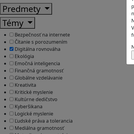
p
Predmety
n
Témy
N
V
Bezpečnosť na internete
f
Čítanie s porozumením
N
Digitálna rovnováha
Ekológia
Emočná inteligencia
Finančná gramotnosť
Globálne vzdelávanie
Kreativita
Kritické myslenie
Kultúrne dedičstvo
Kyberšikana
Logické myslenie
Ľudské práva a tolerancia
Mediálna gramotnosť