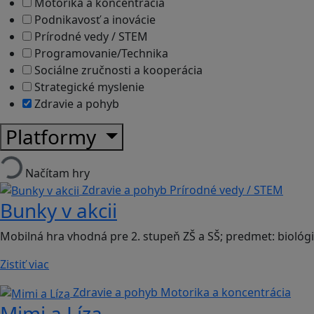
Motorika a koncentrácia
Podnikavosť a inovácie
Prírodné vedy / STEM
Programovanie/Technika
Sociálne zručnosti a kooperácia
Strategické myslenie
Zdravie a pohyb
Platformy
Načítam hry
Zdravie a pohyb
Prírodné vedy / STEM
Bunky v akcii
Mobilná hra vhodná pre 2. stupeň ZŠ a SŠ; predmet: biológi
Zistiť viac
Zdravie a pohyb
Motorika a koncentrácia
Mimi a Líza