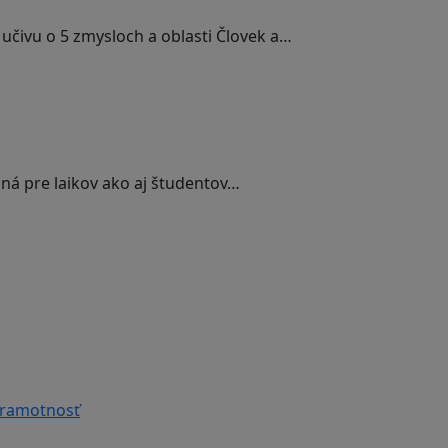
učivu o 5 zmysloch a oblasti Človek a…
á pre laikov ako aj študentov…
gramotnosť