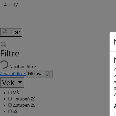
›
Hry
Filter
Filtre
Načítam filtre
Z
Zmazať filtre
Filtrovať
w
Vek
n
p
MŠ
v
1.stupeň ZŠ
2.stupeň ZŠ
SŠ
T