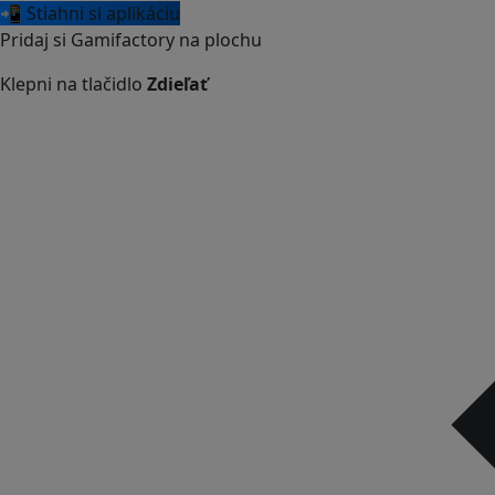
📲 Stiahni si aplikáciu
Pridaj si Gamifactory na plochu
Klepni na tlačidlo
Zdieľať