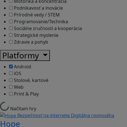
Motorika a koncentrácia
Podnikavosť a inovácie
Prírodné vedy / STEM
Programovanie/Technika
Sociálne zručnosti a kooperácia
Strategické myslenie
Zdravie a pohyb
Platformy
Android
iOS
Stolové, kartové
Web
Print & Play
Načítam hry
Bezpečnosť na internete
Digitálna rovnováha
Hope