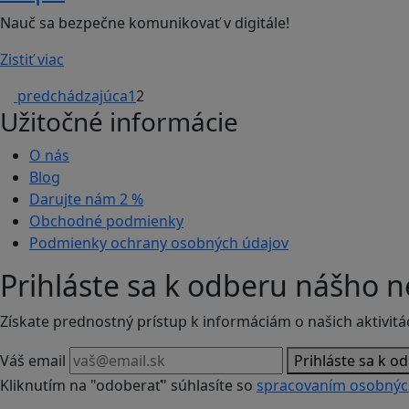
Nauč sa bezpečne komunikovať v digitále!
Zistiť viac
predchádzajúca
1
2
Užitočné informácie
O nás
Blog
Darujte nám
2 %
Obchodné podmienky
Podmienky ochrany osobných údajov
Prihláste sa k odberu nášho n
Získate prednostný prístup k informáciám o našich aktivitá
Váš email
Prihláste sa k o
Kliknutím na "odoberať" súhlasíte so
spracovaním osobnýc