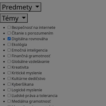
Predmety
Témy
Bezpečnosť na internete
Čítanie s porozumením
Digitálna rovnováha
Ekológia
Emočná inteligencia
Finančná gramotnosť
Globálne vzdelávanie
Kreativita
Kritické myslenie
Kultúrne dedičstvo
Kyberšikana
Logické myslenie
Ľudské práva a tolerancia
Mediálna gramotnosť