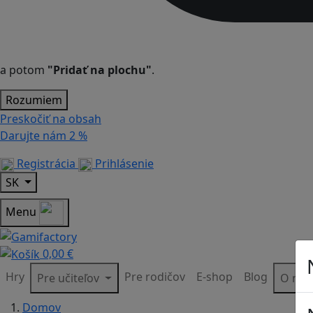
a potom
"Pridať na plochu"
.
Rozumiem
Preskočiť na obsah
Darujte nám
2 %
Registrácia
Prihlásenie
SK
Menu
0,00 €
Hry
Pre rodičov
E-shop
Blog
Pre učiteľov
O ná
Domov