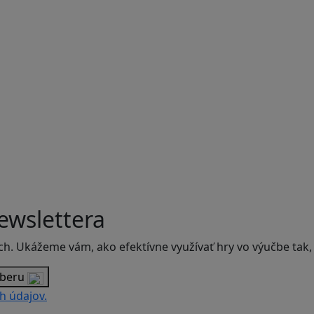
ewslettera
ch. Ukážeme vám, ako efektívne využívať hry vo výučbe tak,
dberu
h údajov.