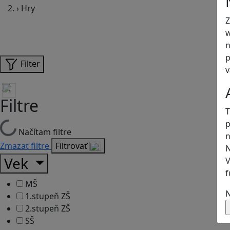
›
Hry
Z
w
n
p
Filter
v
Filtre
T
p
Načítam filtre
n
Zmazať filtre
Filtrovať
N
Vek
V
f
MŠ
N
1.stupeň ZŠ
2.stupeň ZŠ
SŠ