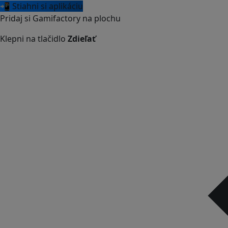
📲 Stiahni si aplikáciu
Pridaj si Gamifactory na plochu
Klepni na tlačidlo
Zdieľať