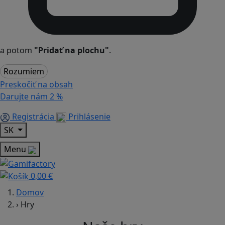
a potom
"Pridať na plochu"
.
Rozumiem
Preskočiť na obsah
Darujte nám
2 %
Registrácia
Prihlásenie
SK
Menu
0,00 €
Domov
›
Hry