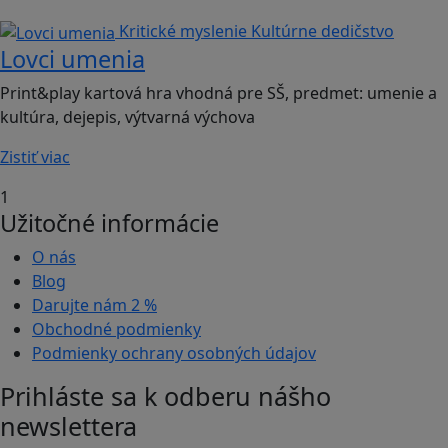
Kritické myslenie
Kultúrne dedičstvo
Lovci umenia
Print&play kartová hra vhodná pre SŠ, predmet: umenie a
kultúra, dejepis, výtvarná výchova
Zistiť viac
1
Užitočné informácie
O nás
Blog
Darujte nám
2 %
Obchodné podmienky
Podmienky ochrany osobných údajov
Prihláste sa k odberu nášho
newslettera