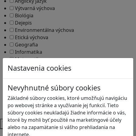
Anglický jazyk
Výtvarná výchova
Biológia
Dejepis
Environmentálna výchova
Etická výchova
Geografia
Informatika
Matematika
Nastavenia cookies
Občianska náuka
Slovenský jazyk
Vlastiveda
Nevyhnutné súbory cookies
Umenie a kultúra
Dejiny umenia
Základné súbory cookies, ktoré umožňujú navigáciu
Ekonómia
po webovej stránke a využívanie jej funkcií. Tieto
Ekonomika
súbory cookies neukladajú žiadne informácie o vás,
ktoré by mohli byť použité na marketingové účely
Témy
alebo na zapamätanie si vášho prehliadania na
internete.
Bezpečnosť na internete