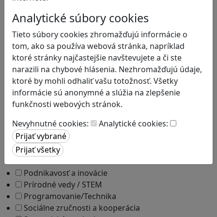
Čítanie s porozumením
Analytické súbory cookies
Digitálna rovnováha
Ekológia
Tieto súbory cookies zhromažďujú informácie o
Emočná inteligencia
tom, ako sa používa webová stránka, napríklad
Finančná gramotnosť
ktoré stránky najčastejšie navštevujete a či ste
Globálne vzdelávanie
narazili na chybové hlásenia. Nezhromažďujú údaje,
Kreativita
ktoré by mohli odhaliť vašu totožnosť. Všetky
Kritické myslenie
informácie sú anonymné a slúžia na zlepšenie
Kultúrne dedičstvo
funkčnosti webových stránok.
Kyberšikana
Nevyhnutné cookies:
Analytické cookies:
Logické myslenie
Ľudské práva a tolerancia
Mediálna gramotnosť
Motorika a koncentrácia
Podnikavosť a inovácie
Prírodné vedy / STEM
Programovanie/Technika
Sociálne zručnosti a kooperácia