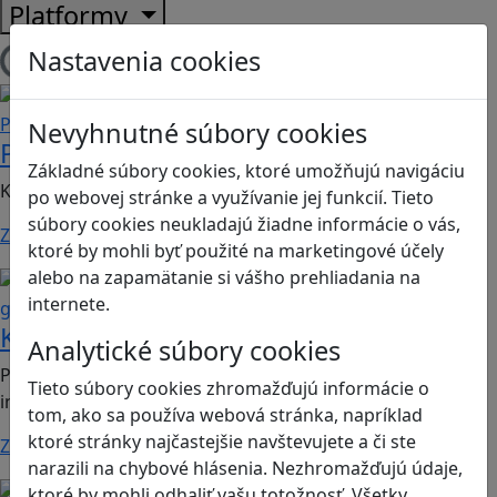
Platformy
Nastavenia cookies
Načítam hry
Sociálne zručnosti a kooperácia
Podnikavosť a inovácie
Nevyhnutné súbory cookies
Podnikanie s poslaním
Základné súbory cookies, ktoré umožňujú navigáciu
Kooperatívna print&play hra o zodpovednom podnikaní
po webovej stránke a využívanie jej funkcií. Tieto
súbory cookies neukladajú žiadne informácie o vás,
Zistiť viac
ktoré by mohli byť použité na marketingové účely
alebo na zapamätanie si vášho prehliadania na
Bezpečnosť na internete
Mediálna
internete.
gramotnosť
KyberBabka
Analytické súbory cookies
Print&play hra vhodná pre 2. stupeň ZŠ a SŠ, predmet:
Tieto súbory cookies zhromažďujú informácie o
informatika, mediálna výchova
tom, ako sa používa webová stránka, napríklad
ktoré stránky najčastejšie navštevujete a či ste
Zistiť viac
narazili na chybové hlásenia. Nezhromažďujú údaje,
Kritické myslenie
Kultúrne dedičstvo
ktoré by mohli odhaliť vašu totožnosť. Všetky