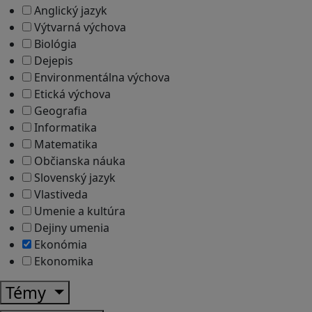
Anglický jazyk
Výtvarná výchova
Biológia
Dejepis
Environmentálna výchova
Etická výchova
Geografia
Informatika
Matematika
Občianska náuka
Slovenský jazyk
Vlastiveda
Umenie a kultúra
Dejiny umenia
Ekonómia
Ekonomika
Témy