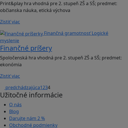
Print&play hra vhodná pre 2. stupeň ZŠ a SŠ; predmet:
občianska náuka, etická výchova
Zistiť viac
Finančná gramotnosť
Logické
myslenie
Finančné príšery
Spoločenská hra vhodná pre 2. stupeň ZŠ a SŠ; predmet:
ekonómia
Zistiť viac
predchádzajúca
1
2
3
4
Užitočné informácie
O nás
Blog
Darujte nám
2 %
Obchodné podmienky