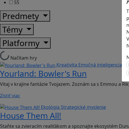
SŠ
T
Predmety
p
n
Témy
N
V
Platformy
f
N
Načítam hry
Kreativita
Emočná inteligencia
Yourland: Bowler's Run
Vitaj v krajine fantázie Tvojazem. Zoznám sa s Emmou a Ri
Zistiť viac
Ekológia
Strategické myslenie
House Them All!
Staňte sa zvieracím realiťákom a spoznajte ekosystém Duna