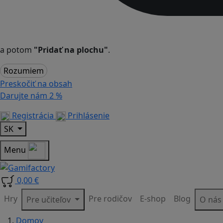
a potom
"Pridať na plochu"
.
Rozumiem
Preskočiť na obsah
Darujte nám
2 %
Registrácia
Prihlásenie
SK
Menu
0,00 €
Hry
Pre rodičov
E-shop
Blog
Pre učiteľov
O ná
Domov