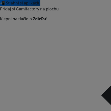
📲 Stiahni si aplikáciu
Pridaj si Gamifactory na plochu
Klepni na tlačidlo
Zdieľať