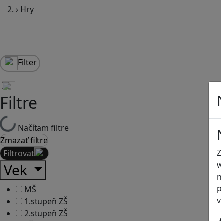
›
Hry
Filter
Filtre
Načítam filtre
Zmazať filtre
Z
Filtrovať
w
Vek
n
p
MŠ
v
1.stupeň ZŠ
2.stupeň ZŠ