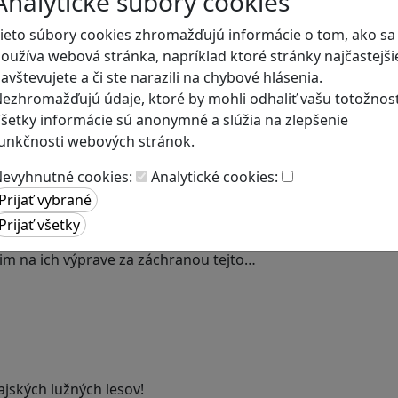
Analytické súbory cookies
ieto súbory cookies zhromažďujú informácie o tom, ako sa
oužíva webová stránka, napríklad ktoré stránky najčastejši
avštevujete a či ste narazili na chybové hlásenia.
ezhromažďujú údaje, ktoré by mohli odhaliť vašu totožnosť
šetky informácie sú anonymné a slúžia na zlepšenie
unkčnosti webových stránok.
evyhnutné cookies:
Analytické cookies:
kim na ich výprave za záchranou tejto…
jských lužných lesov!